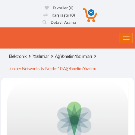
Favoriler
(0)
Karşılaştır
(0)
Detaylı Arama
Togg
Elektronik
Yazılımlar
Ağ Yönetim Yazılımları
Junıper Networks Js-Netdır-10 Ağ Yönetim Yazılımı