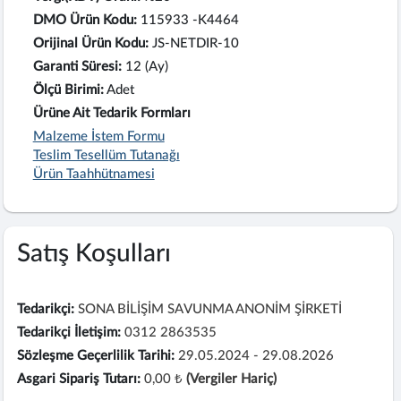
DMO Ürün Kodu:
115933 -K4464
Orijinal Ürün Kodu:
JS-NETDIR-10
Garanti Süresi:
12 (Ay)
Ölçü Birimi:
Adet
Ürüne Ait Tedarik Formları
Malzeme İstem Formu
Teslim Tesellüm Tutanağı
Ürün Taahhütnamesi
Satış Koşulları
Tedarikçi:
SONA BİLİŞİM SAVUNMA ANONİM ŞİRKETİ
Tedarikçi İletişim:
0312 2863535
Sözleşme Geçerlilik Tarihi:
29.05.2024 - 29.08.2026
Asgari Sipariş Tutarı:
0,00 ₺
(Vergiler Hariç)