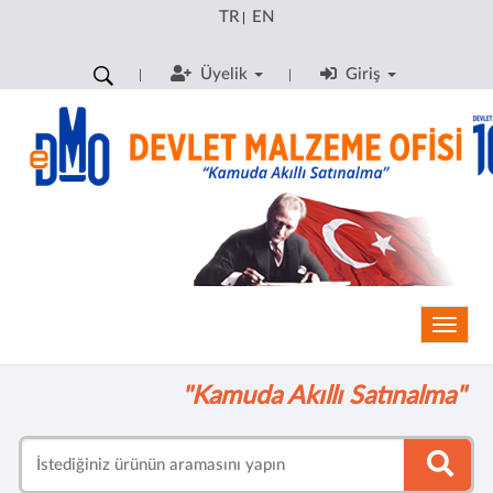
TR
EN
|
Üyelik
Giriş
Toggle
"Kamuda Akıllı Satınalma"