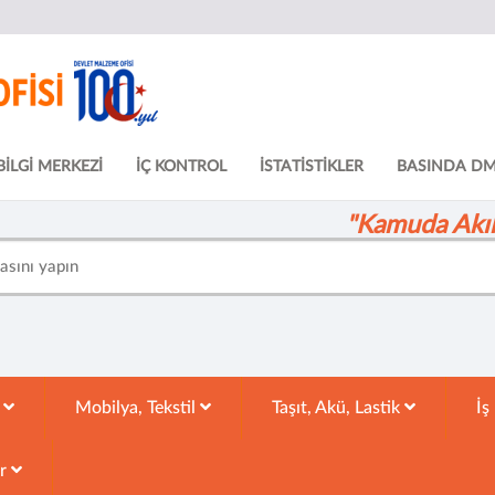
BİLGİ MERKEZİ
İÇ KONTROL
İSTATİSTİKLER
BASINDA D
"Kamuda Akıll
k
Mobilya, Tekstil
Taşıt, Akü, Lastik
İş
ar