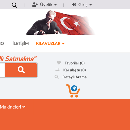
Üyelik
Giriş
MO
İLETİŞİM
KILAVUZLAR
ı Satınalma"
Favoriler
(0)
Karşılaştır
(0)
Detaylı Arama
 Makineleri