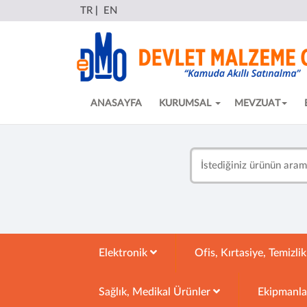
TR
|
EN
ANASAYFA
KURUMSAL
MEVZUAT
Elektronik
Ofis, Kırtasiye, Temizli
Sağlık, Medikal Ürünler
Ekipmanl