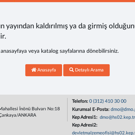
n yayından kaldırılmış ya da girmiş olduğun
ir.
, anasayfaya veya katalog sayfalarına dönebilirsiniz.
Anasayfa
Detaylı Arama
0 (312) 410 30 00
Telefon:
Mahallesi İnönü Bulvarı No:18
dmo@dmo.g
Kurumsal E-Posta:
Çankaya/ANKARA
Kep Adresi1:
dmo@hs02.kep.t
Kep Adresi2:
devletmalzemeofisi@hs02.kep.