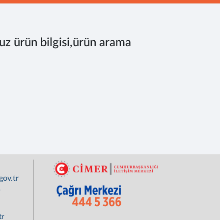
uz ürün bilgisi,ürün arama
ov.tr
r
tr