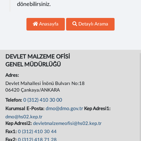
dönebilirsiniz.
Anasayfa
Detaylı Arama
DEVLET MALZEME OFİSİ
GENEL MÜDÜRLÜĞÜ
Adres:
Devlet Mahallesi İnönü Bulvarı No:18
06420 Çankaya/ANKARA
0 (312) 410 30 00
Telefon:
dmo@dmo.gov.tr
Kurumsal E-Posta:
Kep Adresi1:
dmo@hs02.kep.tr
Kep Adresi2:
devletmalzemeofisi@hs02.kep.tr
Fax1:
0 (312) 410 30 44
Fax2:
0 (312) 418 71 28