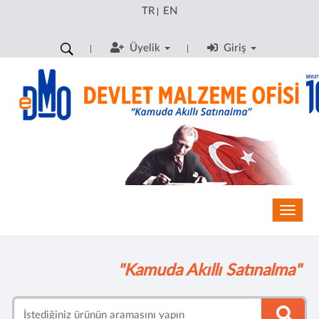
TR
EN
|
Üyelik
Giriş
Toggle
"Kamuda Akıllı Satınalma"