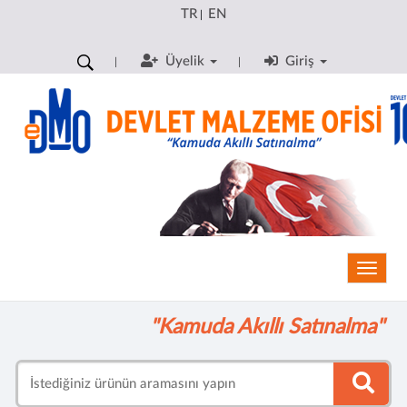
TR
EN
|
Üyelik
Giriş
Toggle
"Kamuda Akıllı Satınalma"