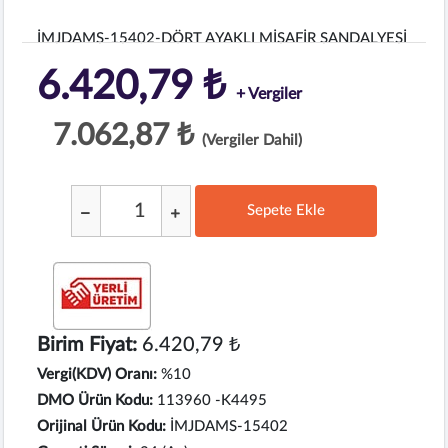
İMJDAMS-15402-DÖRT AYAKLI MİSAFİR SANDALYESİ
6.420,79 ₺
+ Vergiler
7.062,87 ₺
(Vergiler Dahil)
Sepete Ekle
;
Birim Fiyat:
6.420,79 ₺
Vergi(KDV) Oranı:
%10
DMO Ürün Kodu:
113960 -K4495
Orijinal Ürün Kodu:
İMJDAMS-15402