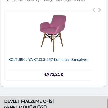
İlginizi çekebilecek aynı kategorideki diğer ürünler
KOLTURK LİYA KT.ÇLS-257 Konferans Sandalyesi
4.972,21 ₺
DEVLET MALZEME OFİSİ
GENEL MÜDÜRLÜĞÜ