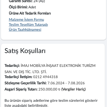
Garanti Süresi:
24 (Ay)
Ölçü Birimi:
Adet
Ürüne Ait Tedarik Formları
Malzeme İstem Formu
Teslim Tesellüm Tutanağı
Ürün Taahhütnamesi
Satış Koşulları
Tedarikçi:
İMAJ MOBİLYA İNŞAAT ELEKTRONİK TURİZM
SAN. VE DIŞ TİC. LTD. ŞTİ.
Tedarikçi İletişim:
0212 4944318
Sözleşme Geçerlilik Tarihi:
7.06.2024 - 7.08.2026
Asgari Sipariş Tutarı:
250.000,00 ₺
(Vergiler Hariç)
Bu ürünün sipariş adetlerine göre teslim sürelerini gösterir
liste aşağıdaki belirtilmiştir.