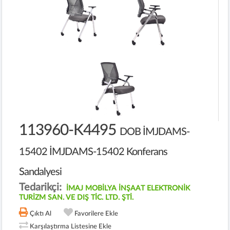
113960-K4495
DOB İMJDAMS-
15402 İMJDAMS-15402 Konferans
Sandalyesi
Tedarikçi:
İMAJ MOBİLYA İNŞAAT ELEKTRONİK
TURİZM SAN. VE DIŞ TİC. LTD. ŞTİ.
Çıktı Al
Favorilere Ekle
Karşılaştırma Listesine Ekle