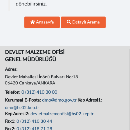
dönebilirsiniz.
Anasayfa
Detaylı Arama
DEVLET MALZEME OFİSİ
GENEL MÜDÜRLÜĞÜ
Adres:
Devlet Mahallesi İnönü Bulvarı No:18
06420 Çankaya/ANKARA
0 (312) 410 30 00
Telefon:
dmo@dmo.gov.tr
Kurumsal E-Posta:
Kep Adresi1:
dmo@hs02.kep.tr
Kep Adresi2:
devletmalzemeofisi@hs02.kep.tr
Fax1:
0 (312) 410 30 44
Fax2:
0 (312) 418 71 28