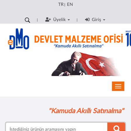
TR
EN
|
Üyelik
Giriş
Toggle
"Kamuda Akıllı Satınalma"