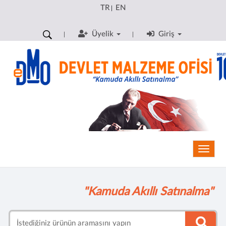
TR
EN
|
Üyelik
Giriş
Toggle
"Kamuda Akıllı Satınalma"