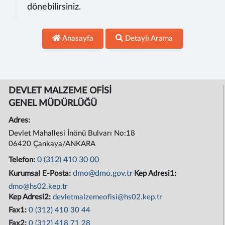
dönebilirsiniz.
Anasayfa
Detaylı Arama
DEVLET MALZEME OFİSİ
GENEL MÜDÜRLÜĞÜ
Adres:
Devlet Mahallesi İnönü Bulvarı No:18
06420 Çankaya/ANKARA
0 (312) 410 30 00
Telefon:
dmo@dmo.gov.tr
Kurumsal E-Posta:
Kep Adresi1:
dmo@hs02.kep.tr
Kep Adresi2:
devletmalzemeofisi@hs02.kep.tr
Fax1:
0 (312) 410 30 44
Fax2:
0 (312) 418 71 28