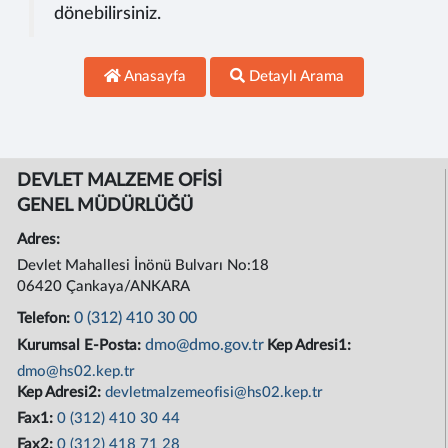
dönebilirsiniz.
Anasayfa
Detaylı Arama
DEVLET MALZEME OFİSİ
GENEL MÜDÜRLÜĞÜ
Adres:
Devlet Mahallesi İnönü Bulvarı No:18
06420 Çankaya/ANKARA
0 (312) 410 30 00
Telefon:
dmo@dmo.gov.tr
Kurumsal E-Posta:
Kep Adresi1:
dmo@hs02.kep.tr
Kep Adresi2:
devletmalzemeofisi@hs02.kep.tr
Fax1:
0 (312) 410 30 44
Fax2:
0 (312) 418 71 28