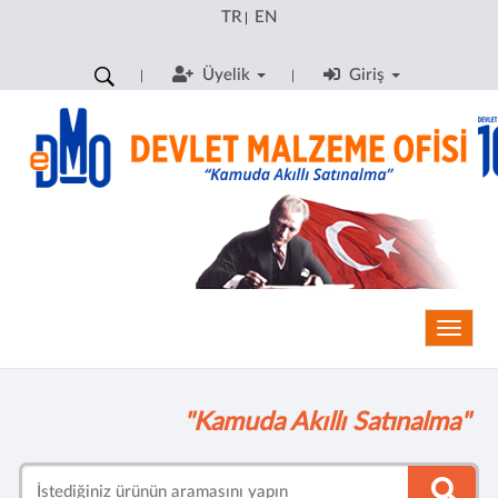
TR
EN
|
Üyelik
Giriş
Toggle
"Kamuda Akıllı Satınalma"