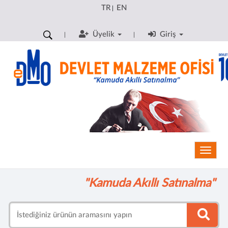
TR
EN
|
Üyelik
Giriş
Toggle
"Kamuda Akıllı Satınalma"