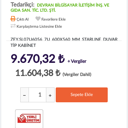
Tedarikçi:
DEVRAN BİLGİSAYAR İLETİŞİM İNŞ. VE
GIDA SAN. TİC. LTD. ŞTİ.
Çıktı Al
Favorilere Ekle
Karşılaştırma Listesine Ekle
ZEY.SL07U6056 7U 600X560 MM STARLINE DUVAR
TİP KABİNET
9.670,32 ₺
+ Vergiler
11.604,38 ₺
(Vergiler Dahil)
Sepete Ekle
;