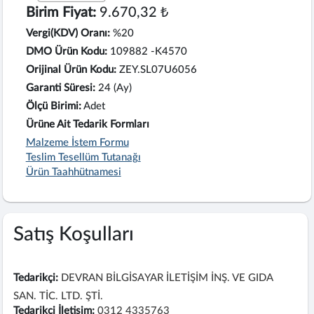
Birim Fiyat:
9.670,32 ₺
Vergi(KDV) Oranı:
%20
DMO Ürün Kodu:
109882 -K4570
Orijinal Ürün Kodu:
ZEY.SL07U6056
Garanti Süresi:
24 (Ay)
Ölçü Birimi:
Adet
Ürüne Ait Tedarik Formları
Malzeme İstem Formu
Teslim Tesellüm Tutanağı
Ürün Taahhütnamesi
Satış Koşulları
Tedarikçi:
DEVRAN BİLGİSAYAR İLETİŞİM İNŞ. VE GIDA
SAN. TİC. LTD. ŞTİ.
Tedarikçi İletişim:
0312 4335763