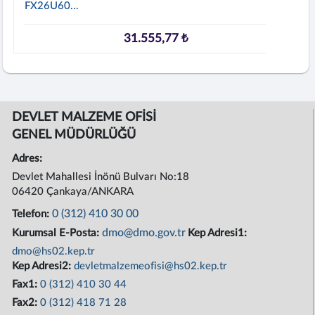
FX26U60...
31.555,77 ₺
DEVLET MALZEME OFİSİ
GENEL MÜDÜRLÜĞÜ
Adres:
Devlet Mahallesi İnönü Bulvarı No:18
06420 Çankaya/ANKARA
0 (312) 410 30 00
Telefon:
dmo@dmo.gov.tr
Kurumsal E-Posta:
Kep Adresi1:
dmo@hs02.kep.tr
Kep Adresi2:
devletmalzemeofisi@hs02.kep.tr
Fax1:
0 (312) 410 30 44
Fax2:
0 (312) 418 71 28