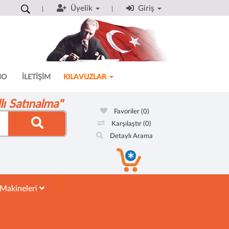
Üyelik
Giriş
MO
İLETİŞİM
KILAVUZLAR
ı Satınalma"
Favoriler
(0)
Karşılaştır
(0)
Detaylı Arama
 Makineleri