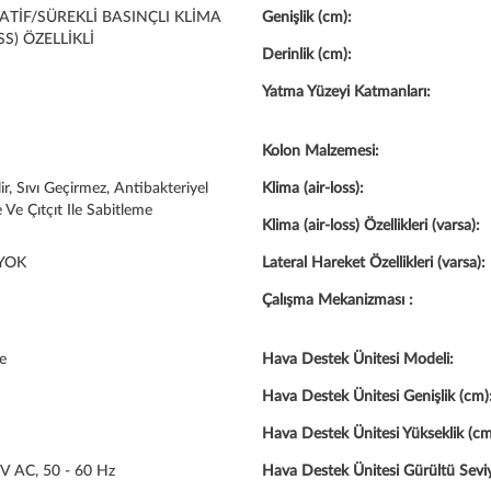
ATİF/SÜREKLİ BASINÇLI KLİMA
Genişlik (cm):
SS) ÖZELLİKLİ
Derinlik (cm):
Yatma Yüzeyi Katmanları:
Kolon Malzemesi:
ir, Sıvı Geçirmez, Antibakteriyel
Klima (air-loss):
Ve Çıtçıt Ile Sabitleme
Klima (air-loss) Özellikleri (varsa):
YOK
Lateral Hareket Özellikleri (varsa):
Çalışma Mekanizması :
e
Hava Destek Ünitesi Modeli:
Hava Destek Ünitesi Genişlik (cm)
Hava Destek Ünitesi Yükseklik (cm
V AC, 50 - 60 Hz
Hava Destek Ünitesi Gürültü Seviy