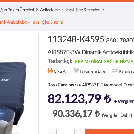
ğun Bakım Üniteleri
Antidekübitik Havalı Şilte Sistemleri
Antidekübitik Havalı Şilte Sistemi
113248-K4595
86817880
AİRS87E-3W Dinamik Antidekübitik H
Tedarikçi:
KBB MEDİKAL SAĞLIK HİZMETLE
Çıktı Al
Favorilere Ekle
Karşılaş
RovaCare marka AİRS87E-3W model Dinamik 
82.123,79 ₺
+ Vergiler
90.336,17 ₺
(Vergiler Dahil)