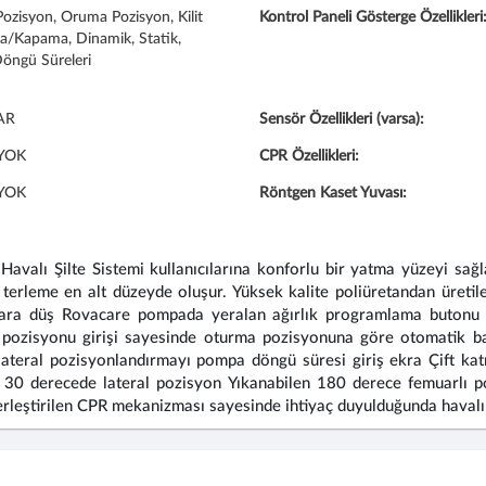
Pozisyon, Oruma Pozisyon, Kilit
Kontrol Paneli Gösterge Özellikleri
/Kapama, Dinamik, Statik,
öngü Süreleri
AR
Sensör Özellikleri (varsa):
YOK
CPR Özellikleri:
YOK
Röntgen Kaset Yuvası:
avalı Şilte Sistemi kullanıcılarına konforlu bir yatma yüzeyi sağ
nde terleme en alt düzeyde oluşur. Yüksek kalite poliüretandan üre
lara düş Rovacare pompada yeralan ağırlık programlama butonu s
pozisyonu girişi sayesinde oturma pozisyonuna göre otomatik b
lateral pozisyonlandırmayı pompa döngü süresi giriş ekra Çift k
0 derecede lateral pozisyon Yıkanabilen 180 derece femuarlı poliür
rleştirilen CPR mekanizması sayesinde ihtiyaç duyulduğunda havalı 