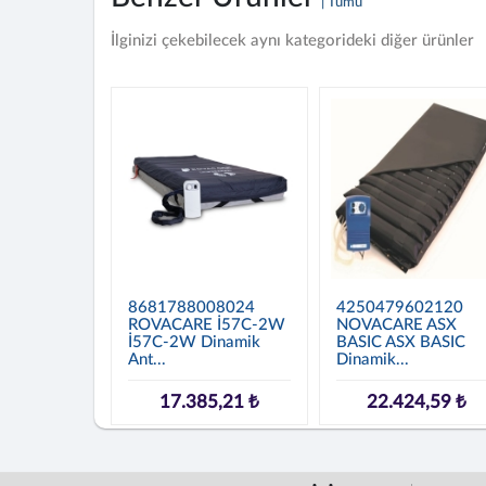
| Tümü
İlginizi çekebilecek aynı kategorideki diğer ürünler
8681788008024
4250479602120
ROVACARE İ57C-2W
NOVACARE ASX
İ57C-2W Dinamik
BASIC ASX BASIC
Ant...
Dinamik...
17.385,21 ₺
22.424,59 ₺