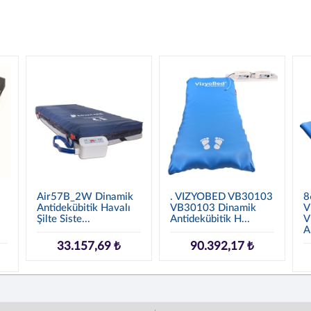
Air57B_2W Dinamik
. VIZYOBED VB30103
8
Antidekübitik Havalı
VB30103 Dinamik
V
Şilte Siste...
Antidekübitik H...
V
An
33.157,69 ₺
90.392,17 ₺