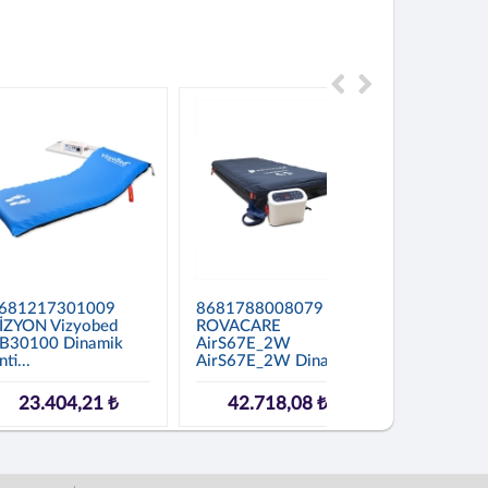
681217301009
8681788008079
. VIZYOBE
İZYON Vizyobed
ROVACARE
Plus VB30
B30100 Dinamik
AirS67E_2W
Dinamik Ant
ti...
AirS67E_2W Dinam...
57.52
23.404,21 ₺
42.718,08 ₺