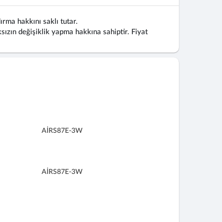
ırma hakkını saklı tutar.
ızın değişiklik yapma hakkına sahiptir. Fiyat
AİRS87E-3W
AİRS87E-3W