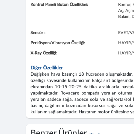
Kontrol Paneli Buton Özellikleri:
Konfor, 
Aç, Açma
Bakım, D
Sensör :
EVET/V
Perküsyon/Vibrasyon Özelliği:
HAYIR/
X-Ray Özelliği:
HAYIR/
Diğer Özellikler
Değişken hava basınçlı 18 hücreden oluşmaktadır. H
özelliği sayesinde kullanıcının kalça,sırt bölgesi
ekranından 10-15-20-25 dakika aralıklarla hasta
yapılmaktadır. Rovacare pompada yeralan oturma 
yeralan sadece sağa, sadece sola ve sağ/orta/sol 
basınç dağılımını bozmadan kusursuz sağa ve sola 3
kullanım sağlamaktadır. Hastanın motor ünitesine ye
Benzer Ürünler