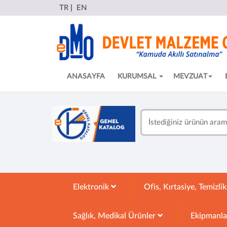
TR
|
EN
ANASAYFA
KURUMSAL
MEVZUAT
Elektronik
Ofis, Kırtasiye, Temizli
Sağlık, Medikal Ürünler
Ekipmanl