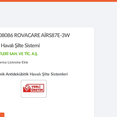
08086 ROVACARE AİRS87E-3W
avalı Şilte Sistemi
Rİ SAN. VE TİC. A.Ş.
tırma Listesine Ekle
Antidekübitik Havalı Şilte Sistemleri