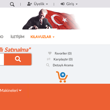
Üyelik
Giriş
MO
İLETİŞİM
KILAVUZLAR
ı Satınalma"
Favoriler
(0)
Karşılaştır
(0)
Detaylı Arama
 Makineleri