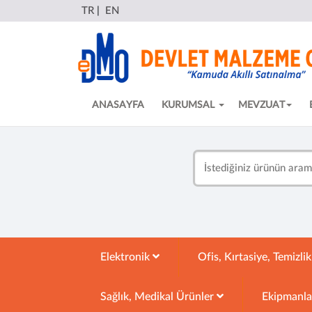
TR
|
EN
ANASAYFA
KURUMSAL
MEVZUAT
Elektronik
Ofis, Kırtasiye, Temizli
Sağlık, Medikal Ürünler
Ekipmanl