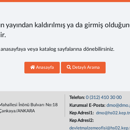
n yayından kaldırılmış ya da girmiş olduğun
ir.
, anasayfaya veya katalog sayfalarına dönebilirsiniz.
Anasayfa
Detaylı Arama
0 (312) 410 30 00
Telefon:
Mahallesi İnönü Bulvarı No:18
dmo@dmo.g
Kurumsal E-Posta:
Çankaya/ANKARA
Kep Adresi1:
dmo@hs02.kep.t
Kep Adresi2:
devletmalzemeofisi@hs02.kep.