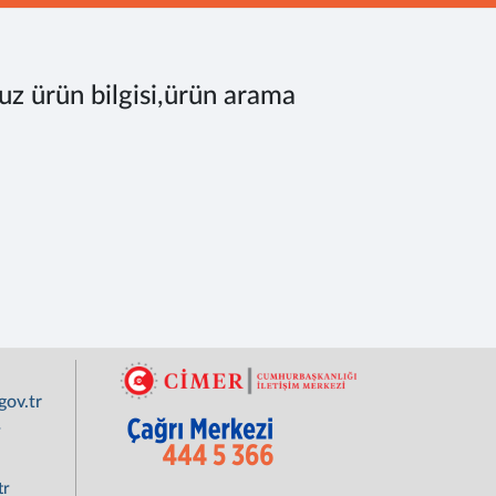
uz ürün bilgisi,ürün arama
ov.tr
r
tr