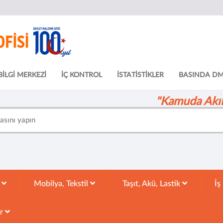
BİLGİ MERKEZİ
İÇ KONTROL
İSTATİSTİKLER
BASINDA D
"Kamuda Akıll
k
Mobilya, Tekstil
Taşıt, Akü, Lastik
İş
ar