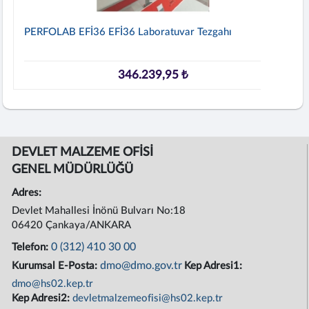
PERFOLAB EFİ36 EFİ36 Laboratuvar Tezgahı
346.239,95 ₺
DEVLET MALZEME OFİSİ
GENEL MÜDÜRLÜĞÜ
Adres:
Devlet Mahallesi İnönü Bulvarı No:18
06420 Çankaya/ANKARA
0 (312) 410 30 00
Telefon:
dmo@dmo.gov.tr
Kurumsal E-Posta:
Kep Adresi1:
dmo@hs02.kep.tr
Kep Adresi2:
devletmalzemeofisi@hs02.kep.tr