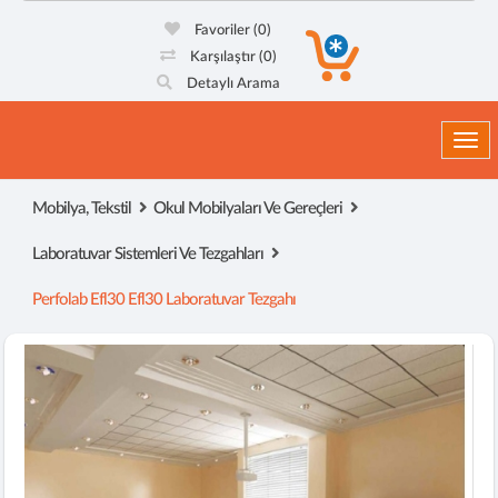
Favoriler
(0)
Karşılaştır
(0)
Detaylı Arama
Togg
Mobilya, Tekstil
Okul Mobilyaları Ve Gereçleri
Laboratuvar Sistemleri Ve Tezgahları
Perfolab Efl30 Efl30 Laboratuvar Tezgahı