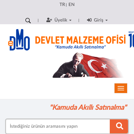
TR
EN
|
Üyelik
Giriş
Toggle
"Kamuda Akıllı Satınalma"