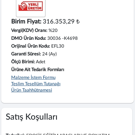
Birim Fiyat:
316.353,29 ₺
Vergi(KDV) Oranı:
%20
DMO Ürün Kodu:
30036 -K4698
Orijinal Ürün Kodu:
EFL30
Garanti Süresi:
24 (Ay)
Ölçü Birimi:
Adet
Ürüne Ait Tedarik Formları
Malzeme İstem Formu
Teslim Tesellüm Tutanağı
Ürün Taahhütnamesi
Satış Koşulları