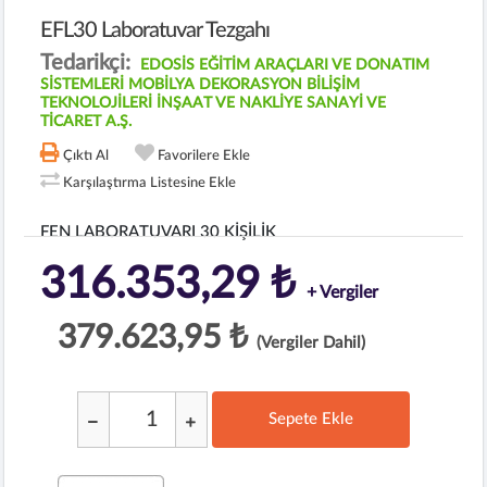
EFL30 Laboratuvar Tezgahı
Tedarikçi:
EDOSİS EĞİTİM ARAÇLARI VE DONATIM
SİSTEMLERİ MOBİLYA DEKORASYON BİLİŞİM
TEKNOLOJİLERİ İNŞAAT VE NAKLİYE SANAYİ VE
TİCARET A.Ş.
Çıktı Al
Favorilere Ekle
Karşılaştırma Listesine Ekle
FEN LABORATUVARI 30 KİŞİLİK
316.353,29 ₺
+ Vergiler
379.623,95 ₺
(Vergiler Dahil)
Sepete Ekle
;