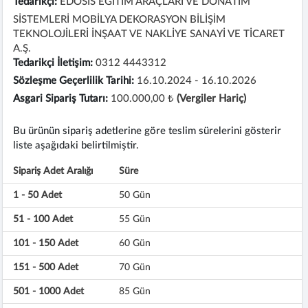
Tedarikçi:
EDOSİS EĞİTİM ARAÇLARI VE DONATIM
SİSTEMLERİ MOBİLYA DEKORASYON BİLİŞİM
TEKNOLOJİLERİ İNŞAAT VE NAKLİYE SANAYİ VE TİCARET
A.Ş.
Tedarikçi İletişim:
0312 4443312
Sözleşme Geçerlilik Tarihi:
16.10.2024 - 16.10.2026
Asgari Sipariş Tutarı:
100.000,00 ₺
(Vergiler Hariç)
Bu ürünün sipariş adetlerine göre teslim sürelerini gösterir
liste aşağıdaki belirtilmiştir.
Sipariş Adet Aralığı
Süre
1 - 50 Adet
50 Gün
51 - 100 Adet
55 Gün
101 - 150 Adet
60 Gün
151 - 500 Adet
70 Gün
501 - 1000 Adet
85 Gün