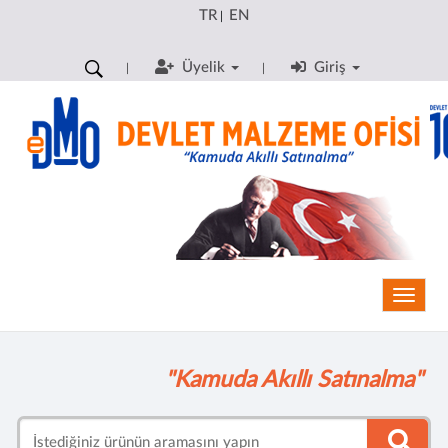
TR
EN
|
Üyelik
Giriş
Toggle
"Kamuda Akıllı Satınalma"