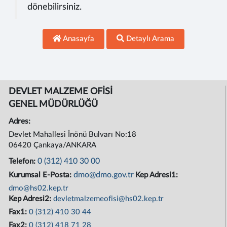
dönebilirsiniz.
Anasayfa
Detaylı Arama
DEVLET MALZEME OFİSİ
GENEL MÜDÜRLÜĞÜ
Adres:
Devlet Mahallesi İnönü Bulvarı No:18
06420 Çankaya/ANKARA
0 (312) 410 30 00
Telefon:
dmo@dmo.gov.tr
Kurumsal E-Posta:
Kep Adresi1:
dmo@hs02.kep.tr
Kep Adresi2:
devletmalzemeofisi@hs02.kep.tr
Fax1:
0 (312) 410 30 44
Fax2:
0 (312) 418 71 28