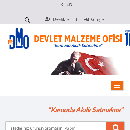
TR
EN
|
Üyelik
Giriş
Toggle
"Kamuda Akıllı Satınalma"