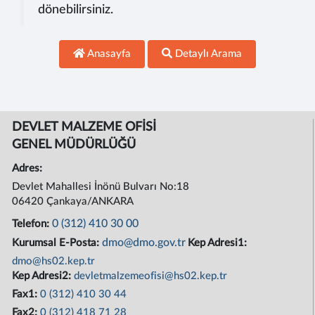
dönebilirsiniz.
Anasayfa
Detaylı Arama
DEVLET MALZEME OFİSİ
GENEL MÜDÜRLÜĞÜ
Adres:
Devlet Mahallesi İnönü Bulvarı No:18
06420 Çankaya/ANKARA
0 (312) 410 30 00
Telefon:
dmo@dmo.gov.tr
Kurumsal E-Posta:
Kep Adresi1:
dmo@hs02.kep.tr
Kep Adresi2:
devletmalzemeofisi@hs02.kep.tr
Fax1:
0 (312) 410 30 44
Fax2:
0 (312) 418 71 28