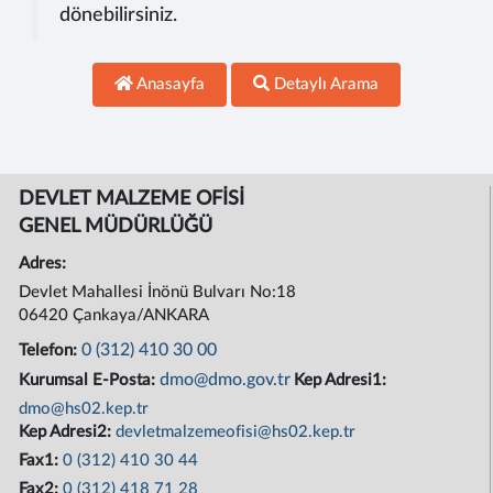
dönebilirsiniz.
Anasayfa
Detaylı Arama
DEVLET MALZEME OFİSİ
GENEL MÜDÜRLÜĞÜ
Adres:
Devlet Mahallesi İnönü Bulvarı No:18
06420 Çankaya/ANKARA
0 (312) 410 30 00
Telefon:
dmo@dmo.gov.tr
Kurumsal E-Posta:
Kep Adresi1:
dmo@hs02.kep.tr
Kep Adresi2:
devletmalzemeofisi@hs02.kep.tr
Fax1:
0 (312) 410 30 44
Fax2:
0 (312) 418 71 28