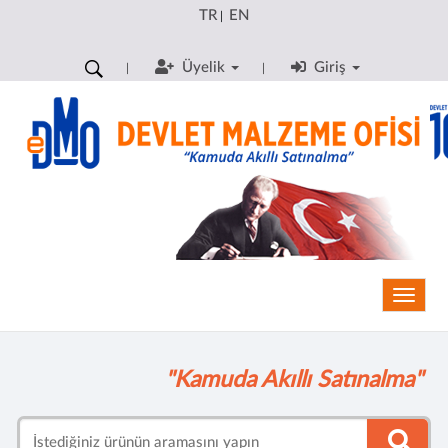
TR
EN
|
Üyelik
Giriş
Toggle
"Kamuda Akıllı Satınalma"