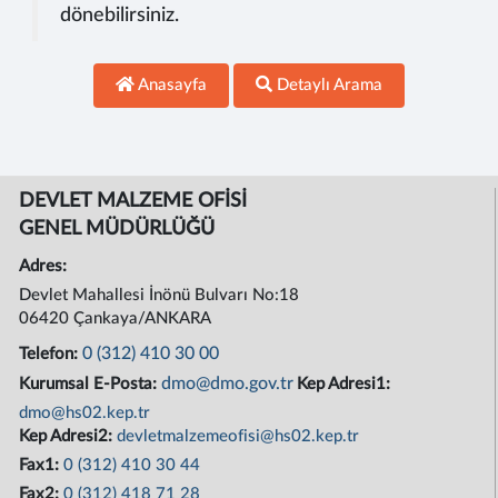
dönebilirsiniz.
Anasayfa
Detaylı Arama
DEVLET MALZEME OFİSİ
GENEL MÜDÜRLÜĞÜ
Adres:
Devlet Mahallesi İnönü Bulvarı No:18
06420 Çankaya/ANKARA
0 (312) 410 30 00
Telefon:
dmo@dmo.gov.tr
Kurumsal E-Posta:
Kep Adresi1:
dmo@hs02.kep.tr
Kep Adresi2:
devletmalzemeofisi@hs02.kep.tr
Fax1:
0 (312) 410 30 44
Fax2:
0 (312) 418 71 28