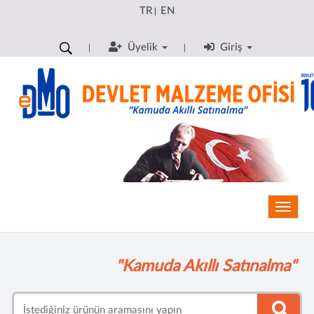
TR
EN
|
Üyelik
Giriş
Toggle
"Kamuda Akıllı Satınalma"