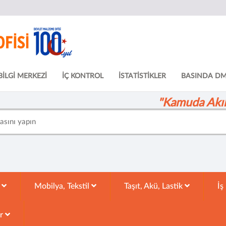
BİLGİ MERKEZİ
İÇ KONTROL
İSTATİSTİKLER
BASINDA D
"Kamuda Akıll
k
Mobilya, Tekstil
Taşıt, Akü, Lastik
İş
ar