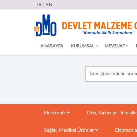
TR
|
EN
ANASAYFA
KURUMSAL
MEVZUAT
Elektronik
Ofis, Kırtasiye, Temizli
Sağlık, Medikal Ürünler
Ekipmanl