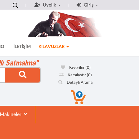
Üyelik
Giriş
MO
İLETİŞİM
KILAVUZLAR
ı Satınalma"
Favoriler
(0)
Karşılaştır
(0)
Detaylı Arama
 Makineleri