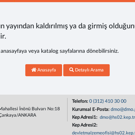
n yayından kaldırılmış ya da girmiş olduğun
ir.
, anasayfaya veya katalog sayfalarına dönebilirsiniz.
Anasayfa
Detaylı Arama
0 (312) 410 30 00
Telefon:
Mahallesi İnönü Bulvarı No:18
dmo@dmo.g
Kurumsal E-Posta:
Çankaya/ANKARA
Kep Adresi1:
dmo@hs02.kep.t
Kep Adresi2:
devletmalzemeofisi@hs02.kep.