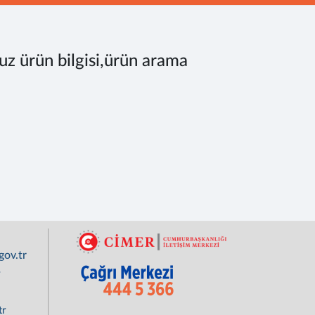
uz ürün bilgisi,ürün arama
ov.tr
r
tr