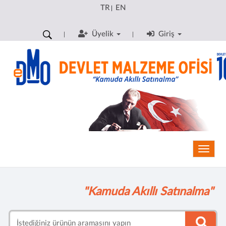
TR
EN
|
Üyelik
Giriş
Toggle
"Kamuda Akıllı Satınalma"