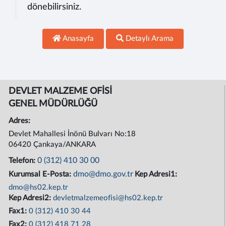
dönebilirsiniz.
Anasayfa
Detaylı Arama
DEVLET MALZEME OFİSİ
GENEL MÜDÜRLÜĞÜ
Adres:
Devlet Mahallesi İnönü Bulvarı No:18
06420 Çankaya/ANKARA
0 (312) 410 30 00
Telefon:
dmo@dmo.gov.tr
Kurumsal E-Posta:
Kep Adresi1:
dmo@hs02.kep.tr
Kep Adresi2:
devletmalzemeofisi@hs02.kep.tr
Fax1:
0 (312) 410 30 44
Fax2:
0 (312) 418 71 28