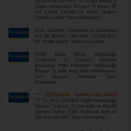
ERTELENECEKTİR!!! TC Ordu Valiliği İl
Sağlık Müdürlüğü İhtiyacı "4 Kısım 29
Set Çocuk Cerrahi ve Kadın Doğum
Cerrahi Setleri" Satın Alınacaktır
Anfa Güvenlik Hizmetleri ve Sistemleri
07 Ağustos
Ltd Şti İhtiyacı "40 Adet 215/60/R17
AT Model Lastik" Satın Alınacaktır
DMO Bursa Bölge Müdürlüğü
07 Ağustos
Tarafından TC Bozcada Belediye
Başkanlığı Mali Hizmetler Müdürlüğü
İhtiyacı "1 Adet Araç Üstü Mistblower-
ULV İlaçlama Makinesi" Satın
Alınacaktır
*** ZEYİLNAME YAYINLANACAKTIR
28 Temmuz
***
TC Ordu Valiliği İl Sağlık Müdürlüğü
İhtiyacı "3 Kısım 36 Set KBB ve Plastik
Cerrahi Setleri KBB Poliklinik Seti ve
Göz Cerrahi Seti" Satın Alınacaktır