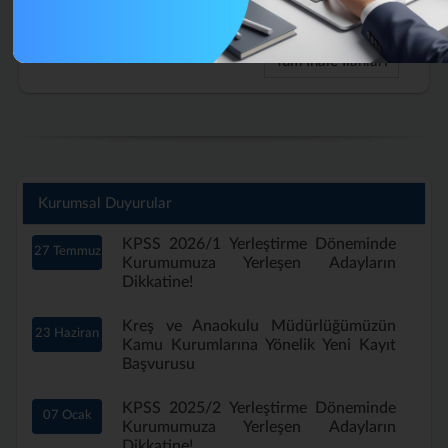
Aylık) Nisan 2026 (Tekrar)
Tüm İhale İlanları
Kurumsal Duyurular
KPSS 2026/1 Yerleştirme Döneminde
27 Temmuz
Kurumumuza Yerleşen Adayların
Dikkatine!
Kreş ve Anaokulu Müdürlüğümüzün
23 Haziran
Kamu Kurumlarına Yönelik Yeni Kayıt
Başvurusu
KPSS 2025/2 Yerleştirme Döneminde
07 Ocak
Kurumumuza Yerleşen Adayların
Dikkatine!