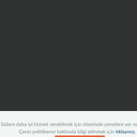
Sizlere daha iyi hizmet verebilmek için sitemizde çerezlere yer v
Çerez politikamız hakkında bilgi edinmek için
tıklayınız.