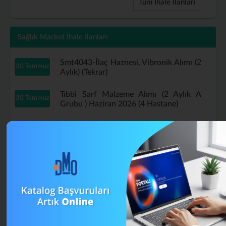
Tüm İhale İlanları
Sağlık Market İhale İlanları
Smt4043-İlaç Haznesi, Vibronik Alımı (2
30 Temmuz
Aylık) (Tekrar)
Tıbbi Sarf Malzeme Alımı (2 Aylık A
30 Temmuz
Grubu ) Haziran 2026 (4 Hastane)
Tıbbi Sarf Malzeme Alımı (2 Aylık A
29 Temmuz
Grubu ) Haziran 2026 (Tekrar)
B Grubu Tıbbi Sarf Malzeme Alımı
16 Temmuz
Mayıs (4 Aylık) (Tekrar)
Smt4043-İlaç Haznesi, Vibronik Alımı (2
13 Temmuz
Aylık)
A Grubu Tıbbi Sarf Malzeme Alımı (4
13 Temmuz