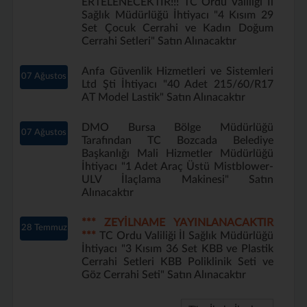
ERTELENECEKTİR!!! TC Ordu Valiliği İl
Sağlık Müdürlüğü İhtiyacı "4 Kısım 29
Set Çocuk Cerrahi ve Kadın Doğum
Cerrahi Setleri" Satın Alınacaktır
Anfa Güvenlik Hizmetleri ve Sistemleri
07 Ağustos
Ltd Şti İhtiyacı "40 Adet 215/60/R17
AT Model Lastik" Satın Alınacaktır
DMO Bursa Bölge Müdürlüğü
07 Ağustos
Tarafından TC Bozcada Belediye
Başkanlığı Mali Hizmetler Müdürlüğü
İhtiyacı "1 Adet Araç Üstü Mistblower-
ULV İlaçlama Makinesi" Satın
Alınacaktır
*** ZEYİLNAME YAYINLANACAKTIR
28 Temmuz
***
TC Ordu Valiliği İl Sağlık Müdürlüğü
İhtiyacı "3 Kısım 36 Set KBB ve Plastik
Cerrahi Setleri KBB Poliklinik Seti ve
Göz Cerrahi Seti" Satın Alınacaktır