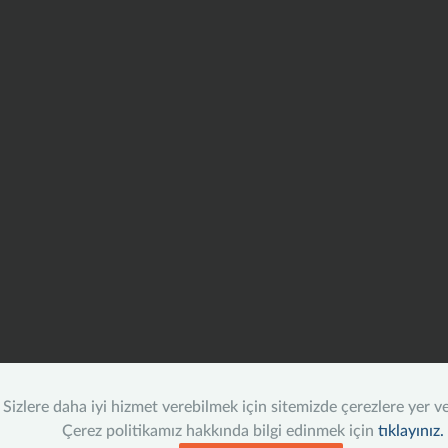
Sizlere daha iyi hizmet verebilmek için sitemizde çerezlere yer v
Çerez politikamız hakkında bilgi edinmek için
tıklayınız.