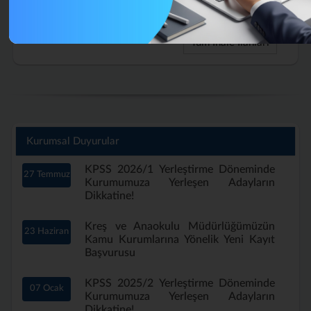
Aylık)
Tüm İhale İlanları
Kurumsal Duyurular
KPSS 2026/1 Yerleştirme Döneminde
27 Temmuz
Kurumumuza Yerleşen Adayların
Dikkatine!
Kreş ve Anaokulu Müdürlüğümüzün
23 Haziran
Kamu Kurumlarına Yönelik Yeni Kayıt
Başvurusu
KPSS 2025/2 Yerleştirme Döneminde
07 Ocak
Kurumumuza Yerleşen Adayların
Dikkatine!