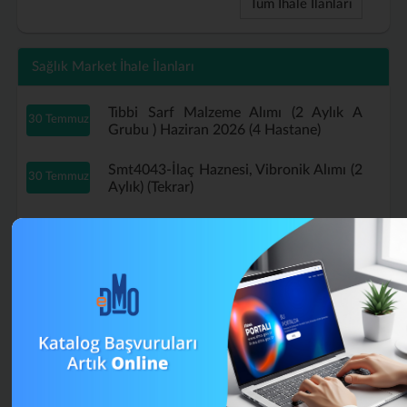
Tüm İhale İlanları
Sağlık Market İhale İlanları
Tıbbi Sarf Malzeme Alımı (2 Aylık A
30 Temmuz
Grubu ) Haziran 2026 (4 Hastane)
Smt4043-İlaç Haznesi, Vibronik Alımı (2
30 Temmuz
Aylık) (Tekrar)
Tıbbi Sarf Malzeme Alımı (2 Aylık A
29 Temmuz
Grubu ) Haziran 2026 (Tekrar)
B Grubu Tıbbi Sarf Malzeme Alımı
16 Temmuz
Mayıs (4 Aylık) (Tekrar)
A Grubu Tıbbi Sarf Malzeme Alımı (4
13 Temmuz
Aylık) Nisan 2026 (Tekrar)
Smt4043-İlaç Haznesi, Vibronik Alımı (2
13 Temmuz