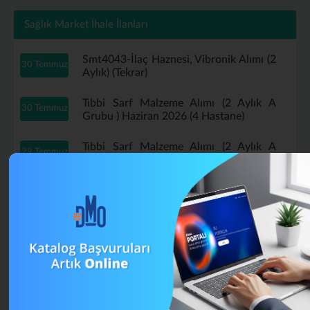
Sağlık Market İhale İlanları
Smt4043-İlaç Haznesi, Vibronik Alımı (2
30 Temmuz
Aylık) (Tekrar)
Tıbbi Sarf Malzeme Alımı (2 Aylık A
30 Temmuz
Grubu ) Haziran 2026 (4 Hastane)
Tıbbi Sarf Malzeme Alımı (2 Aylık A
29 Temmuz
Grubu ) Haziran 2026 (Tekrar)
B Grubu Tıbbi Sarf Malzeme Alımı
16 Temmuz
Mayıs (4 Aylık) (Tekrar)
A Grubu Tıbbi Sarf Malzeme Alımı (4
13 Temmuz
Aylık) Nisan 2026 (Tekrar)
Muayene Eldiveni Alımı Haziran 2026 (2
13 Temmuz
Aylık) (Tekrar)