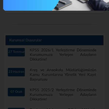
Tüm İhale İlanları
Kurumsal Duyurular
KPSS 2026/1 Yerleştirme Döneminde
27 Temmuz
Kurumumuza Yerleşen Adayların
Dikkatine!
Kreş ve Anaokulu Müdürlüğümüzün
23 Haziran
Kamu Kurumlarına Yönelik Yeni Kayıt
Başvurusu
KPSS 2025/2 Yerleştirme Döneminde
07 Ocak
Kurumumuza Yerleşen Adayların
Dikkatine!