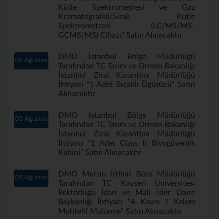
Kütle Spektrometresi ve Gaz
Kromatografisi/Sıralı Kütle
Spektrometresi (LC/MS/MS-
GCMS/MS) Cihazı" Satın Alınacaktır
DMO İstanbul Bölge Müdürlüğü
05 Ağustos
Tarafından TC Tarım ve Orman Bakanlığı
İstanbul Zirai Karantina Müdürlüğü
İhtiyacı "1 Adet Bıçaklı Öğütücü" Satın
Alınacaktır
DMO İstanbul Bölge Müdürlüğü
05 Ağustos
Tarafından TC Tarım ve Orman Bakanlığı
İstanbul Zirai Karantina Müdürlüğü
İhtiyacı "1 Adet Class II Biyogüvenlik
Kabini" Satın Alınacaktır
DMO Mersin İrtibat Büro Müdürlüğü
05 Ağustos
Tarafından TC Kayseri Üniversitesi
Rektörlüğü İdari ve Mali İşler Daire
Başkanlığı İhtiyacı "4 Kısım 7 Kalem
Muhtelif Malzeme" Satın Alınacaktır