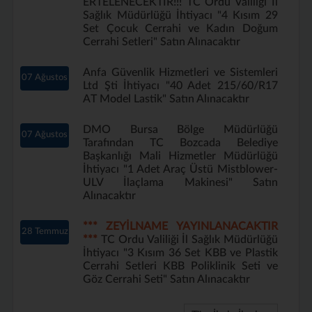
ERTELENECEKTİR!!! TC Ordu Valiliği İl
Sağlık Müdürlüğü İhtiyacı "4 Kısım 29
Set Çocuk Cerrahi ve Kadın Doğum
Cerrahi Setleri" Satın Alınacaktır
Anfa Güvenlik Hizmetleri ve Sistemleri
07 Ağustos
Ltd Şti İhtiyacı "40 Adet 215/60/R17
AT Model Lastik" Satın Alınacaktır
DMO Bursa Bölge Müdürlüğü
07 Ağustos
Tarafından TC Bozcada Belediye
Başkanlığı Mali Hizmetler Müdürlüğü
İhtiyacı "1 Adet Araç Üstü Mistblower-
ULV İlaçlama Makinesi" Satın
Alınacaktır
*** ZEYİLNAME YAYINLANACAKTIR
28 Temmuz
***
TC Ordu Valiliği İl Sağlık Müdürlüğü
İhtiyacı "3 Kısım 36 Set KBB ve Plastik
Cerrahi Setleri KBB Poliklinik Seti ve
Göz Cerrahi Seti" Satın Alınacaktır