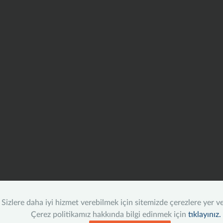
Sizlere daha iyi hizmet verebilmek için sitemizde çerezlere yer v
Çerez politikamız hakkında bilgi edinmek için
tıklayınız.