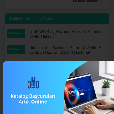
Tüm İhale İlanları
Sağlık Market İhale İlanları
Smt4043-İlaç Haznesi, Vibronik Alımı (2
30 Temmuz
Aylık) (Tekrar)
Tıbbi Sarf Malzeme Alımı (2 Aylık A
30 Temmuz
Grubu ) Haziran 2026 (4 Hastane)
Tıbbi Sarf Malzeme Alımı (2 Aylık A
29 Temmuz
Grubu ) Haziran 2026 (Tekrar)
B Grubu Tıbbi Sarf Malzeme Alımı
16 Temmuz
Mayıs (4 Aylık) (Tekrar)
A Grubu Tıbbi Sarf Malzeme Alımı (4
13 Temmuz
Aylık) Nisan 2026 (Tekrar)
Smt4043-İlaç Haznesi, Vibronik Alımı (2
13 Temmuz