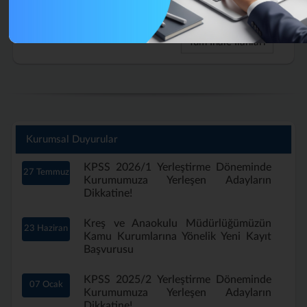
Aylık)
Tüm İhale İlanları
Kurumsal Duyurular
KPSS 2026/1 Yerleştirme Döneminde
27 Temmuz
Kurumumuza Yerleşen Adayların
Dikkatine!
Kreş ve Anaokulu Müdürlüğümüzün
23 Haziran
Kamu Kurumlarına Yönelik Yeni Kayıt
Başvurusu
KPSS 2025/2 Yerleştirme Döneminde
07 Ocak
Kurumumuza Yerleşen Adayların
Dikkatine!