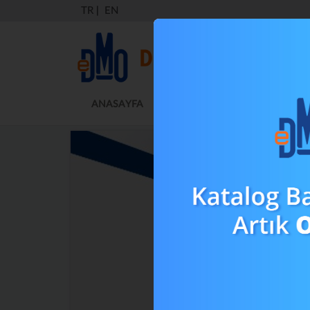
TR
|
EN
ANASAYFA
KURUMSAL
MEVZUAT