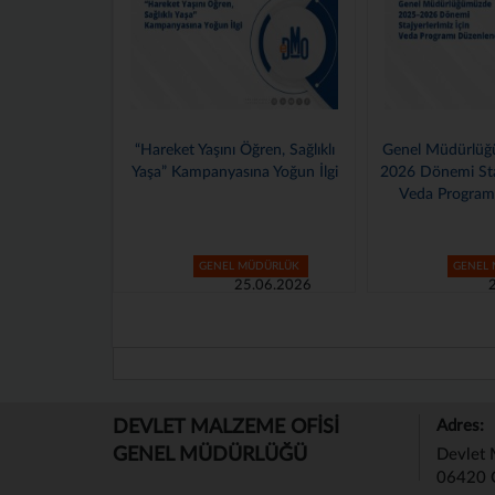
ını Öğren, Sağlıklı
Genel Müdürlüğümüzde 2025–
Bursa Böl
nyasına Yoğun İlgi
2026 Dönemi Stajyerlerimiz İçin
Val
Veda Programı Düzenlendi
ENEL MÜDÜRLÜK
GENEL MÜDÜRLÜK
25.06.2026
24.06.2026
DEVLET MALZEME OFİSİ
Adres:
GENEL MÜDÜRLÜĞÜ
Devlet 
06420 