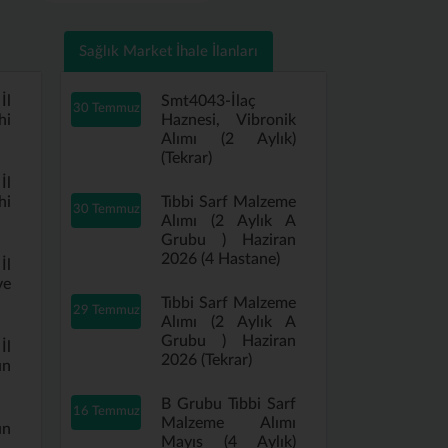
Sağlık Market İhale İlanları
İl
Smt4043-İlaç
30 Temmuz
hi
Haznesi, Vibronik
Alımı (2 Aylık)
(Tekrar)
İl
hi
Tıbbi Sarf Malzeme
30 Temmuz
Alımı (2 Aylık A
Grubu ) Haziran
2026 (4 Hastane)
İl
ve
Tıbbi Sarf Malzeme
29 Temmuz
Alımı (2 Aylık A
Grubu ) Haziran
İl
2026 (Tekrar)
ın
B Grubu Tıbbi Sarf
16 Temmuz
Malzeme Alımı
ın
Mayıs (4 Aylık)