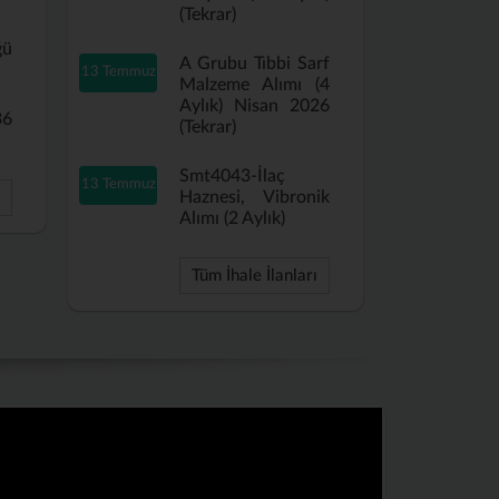
(Tekrar)
ğü
A Grubu Tıbbi Sarf
13 Temmuz
Malzeme Alımı (4
Aylık) Nisan 2026
36
(Tekrar)
Smt4043-İlaç
13 Temmuz
Haznesi, Vibronik
Alımı (2 Aylık)
Tüm İhale İlanları