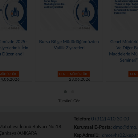
ge Müdürlüğümüzden
Genel Müdürlüğümüzde “Tütün
ilik Ziyaretleri
Ve Diğer Bağımlılık Yapıcı
Müdü
Maddelerle Mücadele Farkındalık
Semineri” Düzenlendi
GENEL MÜDÜRLÜK
GENEL MÜDÜRLÜK
23.06.2026
12.06.2026
Tümünü Gör
0 (312) 410 30 00
Telefon:
Mahallesi İnönü Bulvarı No:18
dmo@dmo.g
Kurumsal E-Posta:
Çankaya/ANKARA
Kep Adresi1:
dmo@hs02.kep.t