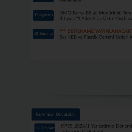
Alınacaktır
DMO Bursa Bölge Müdürlüğü Tarafı
07 Ağustos
İhtiyacı "1 Adet Araç Üstü Mistblo
*** ZEYİLNAME YAYINLANACAKT
28 Temmuz
Set KBB ve Plastik Cerrahi Setleri K
Kurumsal Duyurular
KPSS 2026/1 Yerleştirme Dönem
27 Temmuz
Adayların Dikkatine!