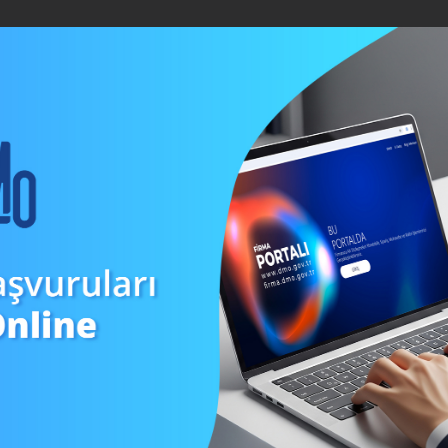
BİLGİ MERKEZİ
İÇ KONTROL
İSTATİSTİKLER
BASINDA D