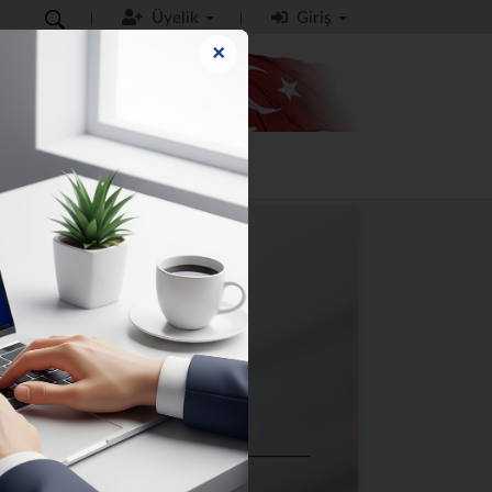
Üyelik
Giriş
×
MO
İLETİŞİM
KILAVUZLAR