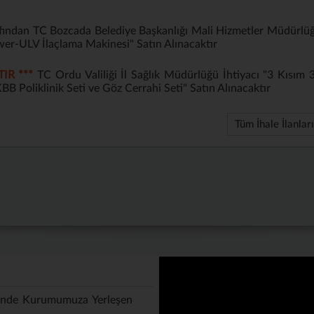
ndan TC Bozcada Belediye Başkanlığı Mali Hizmetler Müdürlü
wer-ULV İlaçlama Makinesi" Satın Alınacaktır
IR ***
TC Ordu Valiliği İl Sağlık Müdürlüğü İhtiyacı "3 Kısım 
BB Poliklinik Seti ve Göz Cerrahi Seti" Satın Alınacaktır
Tüm İhale İlanları
inde Kurumumuza Yerleşen