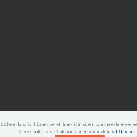
Sizlere daha iyi hizmet verebilmek için sitemizde çerezlere yer v
Çerez politikamız hakkında bilgi edinmek için
tıklayınız.