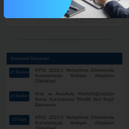
Aylık) (Tekrar)
Tüm İhale İlanları
Kurumsal Duyurular
KPSS 2026/1 Yerleştirme Döneminde
27 Temmuz
Kurumumuza Yerleşen Adayların
Dikkatine!
Kreş ve Anaokulu Müdürlüğümüzün
23 Haziran
Kamu Kurumlarına Yönelik Yeni Kayıt
Başvurusu
KPSS 2025/2 Yerleştirme Döneminde
07 Ocak
Kurumumuza Yerleşen Adayların
Dikkatine!