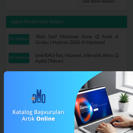
Tüm İhale İlanları
Sağlık Market İhale İlanları
Tıbbi Sarf Malzeme Alımı (2 Aylık A
30 Temmuz
Grubu ) Haziran 2026 (4 Hastane)
Smt4043-İlaç Haznesi, Vibronik Alımı (2
30 Temmuz
Aylık) (Tekrar)
Tıbbi Sarf Malzeme Alımı (2 Aylık A
29 Temmuz
Grubu ) Haziran 2026 (Tekrar)
B Grubu Tıbbi Sarf Malzeme Alımı
16 Temmuz
Mayıs (4 Aylık) (Tekrar)
A Grubu Tıbbi Sarf Malzeme Alımı (4
13 Temmuz
Aylık) Nisan 2026 (Tekrar)
Muayene Eldiveni Alımı Haziran 2026 (2
13 Temmuz