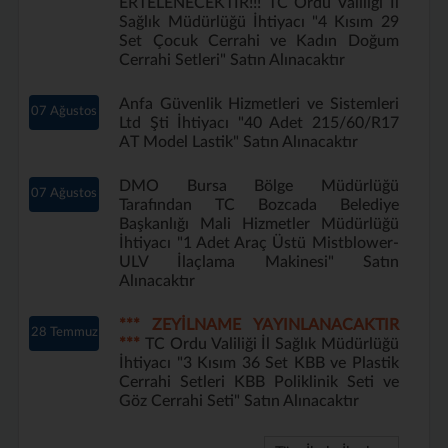
ERTELENECEKTİR!!! TC Ordu Valiliği İl
Sağlık Müdürlüğü İhtiyacı "4 Kısım 29
Set Çocuk Cerrahi ve Kadın Doğum
Cerrahi Setleri" Satın Alınacaktır
Anfa Güvenlik Hizmetleri ve Sistemleri
07 Ağustos
Ltd Şti İhtiyacı "40 Adet 215/60/R17
AT Model Lastik" Satın Alınacaktır
DMO Bursa Bölge Müdürlüğü
07 Ağustos
Tarafından TC Bozcada Belediye
Başkanlığı Mali Hizmetler Müdürlüğü
İhtiyacı "1 Adet Araç Üstü Mistblower-
ULV İlaçlama Makinesi" Satın
Alınacaktır
*** ZEYİLNAME YAYINLANACAKTIR
28 Temmuz
***
TC Ordu Valiliği İl Sağlık Müdürlüğü
İhtiyacı "3 Kısım 36 Set KBB ve Plastik
Cerrahi Setleri KBB Poliklinik Seti ve
Göz Cerrahi Seti" Satın Alınacaktır