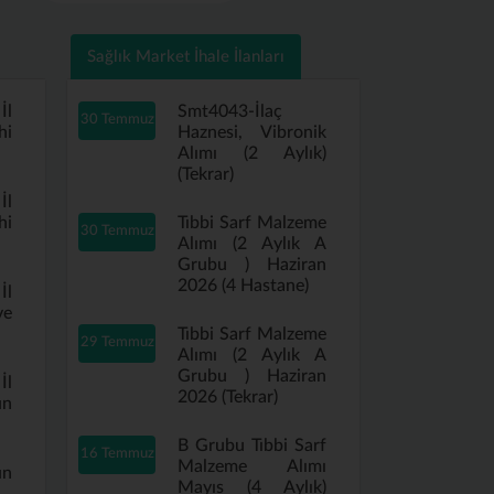
Sağlık Market İhale İlanları
İl
Smt4043-İlaç
30 Temmuz
hi
Haznesi, Vibronik
Alımı (2 Aylık)
(Tekrar)
İl
hi
Tıbbi Sarf Malzeme
30 Temmuz
Alımı (2 Aylık A
Grubu ) Haziran
2026 (4 Hastane)
İl
ve
Tıbbi Sarf Malzeme
29 Temmuz
Alımı (2 Aylık A
Grubu ) Haziran
İl
2026 (Tekrar)
ın
B Grubu Tıbbi Sarf
16 Temmuz
Malzeme Alımı
ın
Mayıs (4 Aylık)