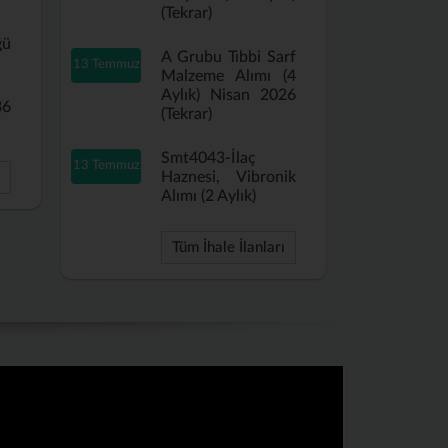
(Tekrar)
ğü
A Grubu Tıbbi Sarf
13 Temmuz
Malzeme Alımı (4
Aylık) Nisan 2026
36
(Tekrar)
Smt4043-İlaç
13 Temmuz
Haznesi, Vibronik
Alımı (2 Aylık)
Tüm İhale İlanları