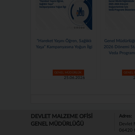
Hareket Yaşını Öğren, Sağlıklı
Genel Müdürlüğümüzde 2025–
şa” Kampanyasına Yoğun İlgi
2026 Dönemi Stajyerlerimiz İçin
Veda Programı Düzenlendi
GENEL MÜDÜRLÜK
GENEL MÜDÜRLÜK
25.06.2026
24.06.2026
DEVLET MALZEME OFİSİ
Adres:
GENEL MÜDÜRLÜĞÜ
Devlet 
06420 