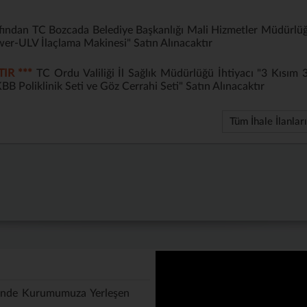
ndan TC Bozcada Belediye Başkanlığı Mali Hizmetler Müdürlü
wer-ULV İlaçlama Makinesi" Satın Alınacaktır
IR ***
TC Ordu Valiliği İl Sağlık Müdürlüğü İhtiyacı "3 Kısım 
BB Poliklinik Seti ve Göz Cerrahi Seti" Satın Alınacaktır
Tüm İhale İlanları
inde Kurumumuza Yerleşen