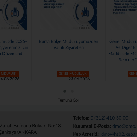
Bursa Bölge Müdürlüğümüzden
Genel Müdürlüğümüzde “Tütün
Valilik Ziyaretleri
Ve Diğer Bağımlılık Yapıcı
Maddelerle Mücadele Farkındalık
Semineri” Düzenlendi
GENEL MÜDÜRLÜK
GENEL MÜDÜRLÜK
23.06.2026
12.06.2026
Tümünü Gör
0 (312) 410 30 00
Telefon:
Mahallesi İnönü Bulvarı No:18
dmo@dmo.g
Kurumsal E-Posta:
Çankaya/ANKARA
Kep Adresi1:
dmo@hs02.kep.t