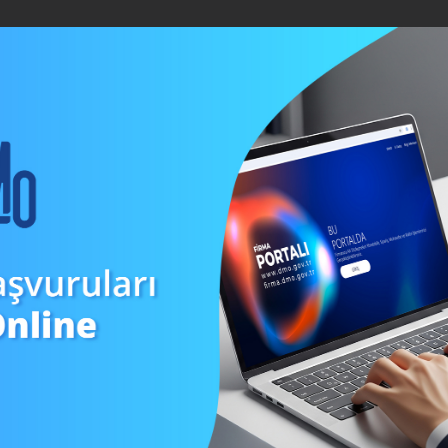
BİLGİ MERKEZİ
İÇ KONTROL
İSTATİSTİKLER
BASINDA D