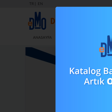
TR
|
EN
ANASAYFA
KURUMSAL
MEVZUAT