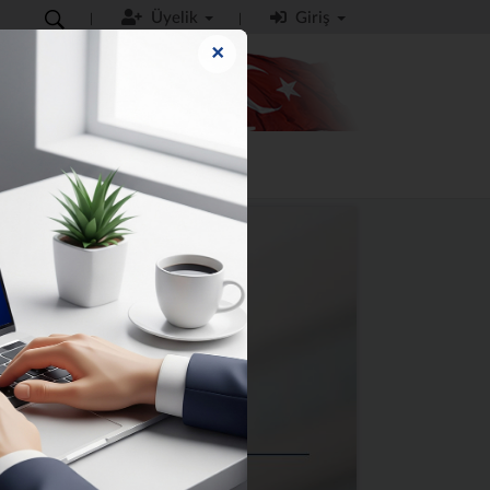
Üyelik
Giriş
×
MO
İLETİŞİM
KILAVUZLAR