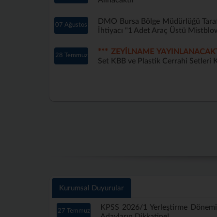
Alınacaktır
DMO Bursa Bölge Müdürlüğü Tarafı
07 Ağustos
İhtiyacı "1 Adet Araç Üstü Mistblo
*** ZEYİLNAME YAYINLANACAKT
28 Temmuz
Set KBB ve Plastik Cerrahi Setleri K
Kurumsal Duyurular
KPSS 2026/1 Yerleştirme Dönem
27 Temmuz
Adayların Dikkatine!