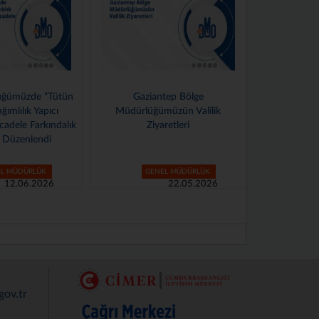
Gaziantep Bölge
10 Mayıs Sağlık İçin Hareket Et
Müdürlüğümüzün Valilik
Günü Etkinliği Düzenlendi
Ziyaretleri
GENEL MÜDÜRLÜK
GENEL MÜDÜRLÜK
22.05.2026
14.05.2026
ov.tr
r