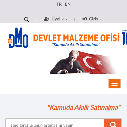
TR
EN
|
Üyelik
Giriş
Toggle
"Kamuda Akıllı Satınalma"