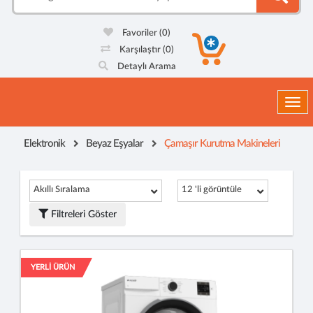
Favoriler
(0)
Karşılaştır
(0)
Detaylı Arama
Togg
Elektronik
Beyaz Eşyalar
Çamaşır Kurutma Makineleri
Akıllı Sıralama
12 'li görüntüle
Filtreleri Göster
YERLİ ÜRÜN