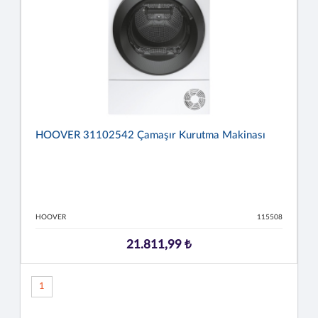
HOOVER 31102542 Çamaşır Kurutma Makinası
HOOVER
115508
21.811,99 ₺
1