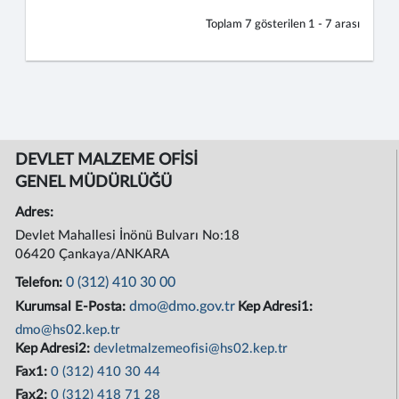
Toplam
7
gösterilen
1 - 7
arası
DEVLET MALZEME OFİSİ
GENEL MÜDÜRLÜĞÜ
Adres:
Devlet Mahallesi İnönü Bulvarı No:18
06420 Çankaya/ANKARA
0 (312) 410 30 00
Telefon:
dmo@dmo.gov.tr
Kurumsal E-Posta:
Kep Adresi1:
dmo@hs02.kep.tr
Kep Adresi2:
devletmalzemeofisi@hs02.kep.tr
Fax1:
0 (312) 410 30 44
Fax2:
0 (312) 418 71 28