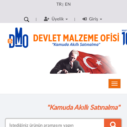
TR
EN
|
Üyelik
Giriş
Toggle
"Kamuda Akıllı Satınalma"