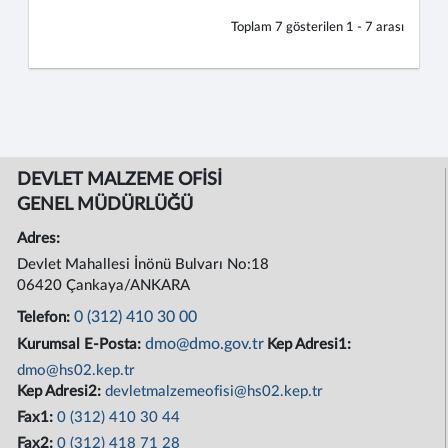
Toplam
7
gösterilen
1 - 7
arası
DEVLET MALZEME OFİSİ
GENEL MÜDÜRLÜĞÜ
Adres:
Devlet Mahallesi İnönü Bulvarı No:18
06420 Çankaya/ANKARA
0 (312) 410 30 00
Telefon:
dmo@dmo.gov.tr
Kurumsal E-Posta:
Kep Adresi1:
dmo@hs02.kep.tr
Kep Adresi2:
devletmalzemeofisi@hs02.kep.tr
Fax1:
0 (312) 410 30 44
Fax2:
0 (312) 418 71 28