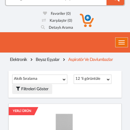
Favoriler
(0)
Karşılaştır
(0)
Detaylı Arama
Togg
Elektronik
Beyaz Eşyalar
Aspiratör Ve Davlumbazlar
Akıllı Sıralama
12 'li görüntüle
Filtreleri Göster
YERLİ ÜRÜN