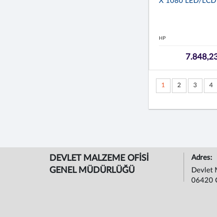
X 1080 LED/LCD
HP
7.848,2
1
2
3
4
DEVLET MALZEME OFİSİ
Adres:
GENEL MÜDÜRLÜĞÜ
Devlet 
06420 