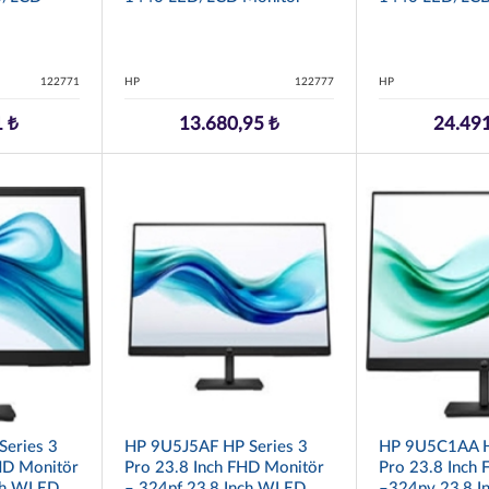
122771
HP
122777
HP
1 ₺
13.680,95 ₺
24.491
eries 3
HP 9U5J5AF HP Series 3
HP 9U5C1AA H
HD Monitör
Pro 23.8 Inch FHD Monitör
Pro 23.8 Inch
ch WLED
– 324pf 23,8 Inch WLED
–324pv 23,8 