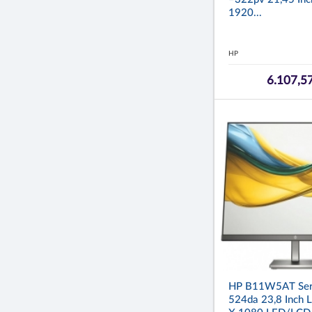
1920...
HP
6.107,5
HP B11W5AT Ser
524da 23,8 Inch 