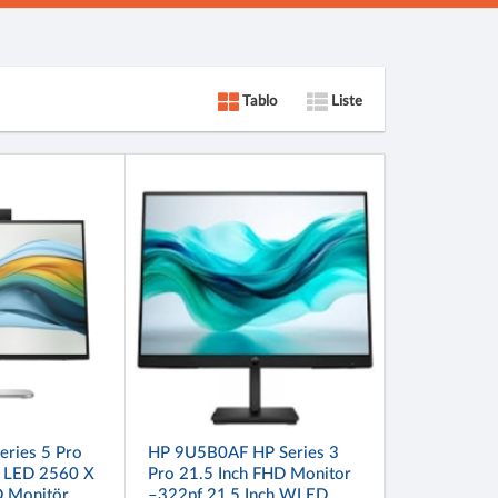
Tablo
Liste
ries 5 Pro
HP 9U5B0AF HP Series 3
 LED 2560 X
Pro 21.5 Inch FHD Monitor
 Monitör
–322pf 21,5 Inch WLED