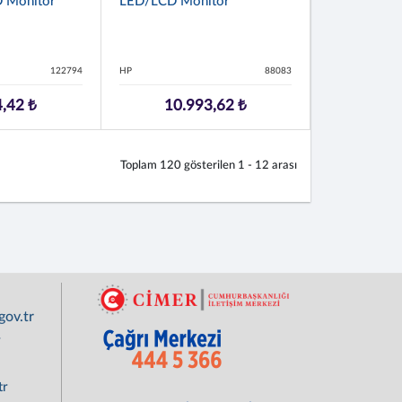
 Monitör
LED/LCD Monitör
122794
HP
88083
,42 ₺
10.993,62 ₺
Toplam
120
gösterilen
1 - 12
arası
ov.tr
r
tr