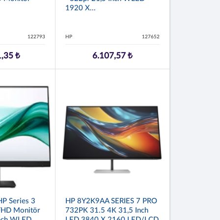
1920 X...
122793
HP
127652
,35 ₺
6.107,57 ₺
P Series 3
HP 8Y2K9AA SERIES 7 PRO
 FHD Monitör
732PK 31.5 4K 31,5 Inch
Inch WLED
LED 3840 X 2160 LED/LCD