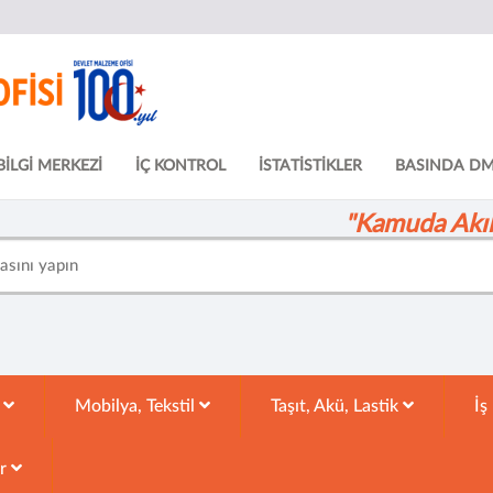
BİLGİ MERKEZİ
İÇ KONTROL
İSTATİSTİKLER
BASINDA D
"Kamuda Akıll
k
Mobilya, Tekstil
Taşıt, Akü, Lastik
İş
ar