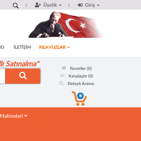
Üyelik
Giriş
MO
İLETİŞİM
KILAVUZLAR
ı Satınalma"
Favoriler
(0)
Karşılaştır
(0)
Detaylı Arama
 Makineleri