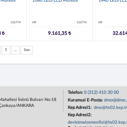
 Monitör
1080 LED/LCD Monitör
1440 LED/LCD
122774
HP
122776
HP
3 ₺
9.161,35 ₺
32.614
5
...
Son
0 (312) 410 30 00
Telefon:
Mahallesi İnönü Bulvarı No:18
dmo@dmo.g
Kurumsal E-Posta:
Çankaya/ANKARA
Kep Adresi1:
dmo@hs02.kep.t
Kep Adresi2:
devletmalzemeofisi@hs02.kep.