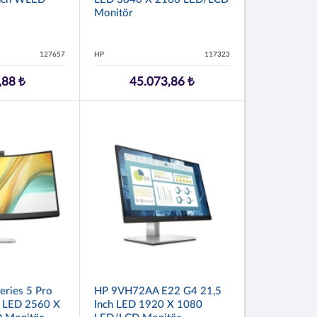
Monitör
127657
HP
117323
,88 ₺
45.073,86 ₺
ries 5 Pro
HP 9VH72AA E22 G4 21,5
 LED 2560 X
Inch LED 1920 X 1080