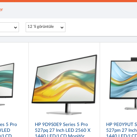
er
12 'li görüntüle
es 5 Pro
HP 9D9S0E9 Series 5 Pro
HP 9E0Y9UT Se
 WLED
527pq 27 Inch LED 2560 X
527pm 27 Inch
D/LCD
1440 LED/LCD Monitör
1440 LED/LCD