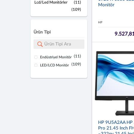
Lcd/Led Monitörler
(11)
Monitör
(109)
HP
Ürün Tipi
9.527,8
(11)
Endüstriyel Monitör
(109)
LED/LCD Monitör
HP 9U5A2AA HP S
Pro 21.45 Inch F
–322pv 21,45 In