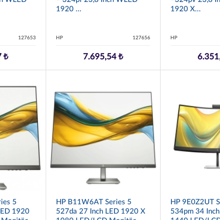
1920 ...
1920 X...
127653
HP
127656
HP
7 ₺
7.695,54 ₺
6.351
ies 5
HP B11W6AT Series 5
HP 9E0Z2UT Se
LED 1920
527da 27 Inch LED 1920 X
534pm 34 Inch