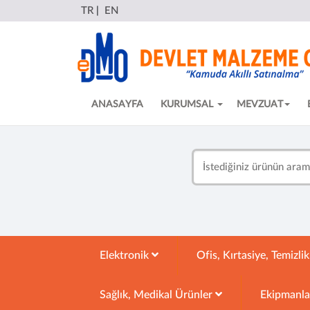
TR
|
EN
ANASAYFA
KURUMSAL
MEVZUAT
Elektronik
Ofis, Kırtasiye, Temizli
Sağlık, Medikal Ürünler
Ekipmanl