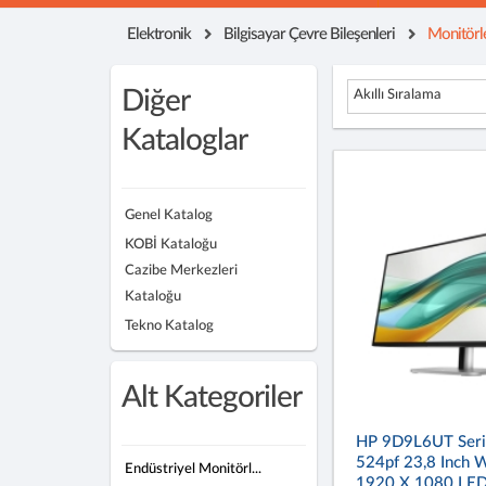
Elektronik
Bilgisayar Çevre Bileşenleri
Monitörl
Diğer
Akıllı Sıralama
Kataloglar
Genel Katalog
KOBİ Kataloğu
Cazibe Merkezleri
Kataloğu
Tekno Katalog
Alt Kategoriler
HP 9D9L6UT Seri
524pf 23,8 Inch
Endüstriyel Monitörl...
1920 X 1080 LE