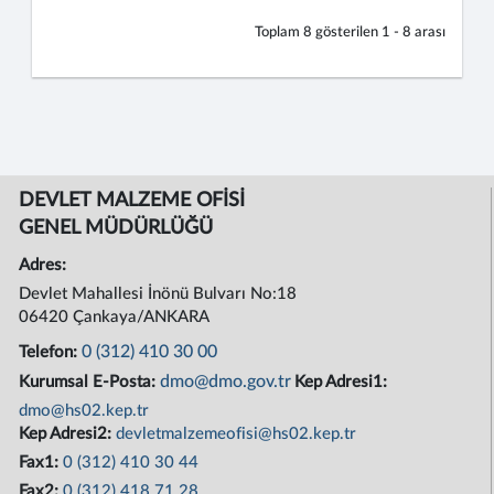
Toplam
8
gösterilen
1 - 8
arası
DEVLET MALZEME OFİSİ
GENEL MÜDÜRLÜĞÜ
Adres:
Devlet Mahallesi İnönü Bulvarı No:18
06420 Çankaya/ANKARA
0 (312) 410 30 00
Telefon:
dmo@dmo.gov.tr
Kurumsal E-Posta:
Kep Adresi1:
dmo@hs02.kep.tr
Kep Adresi2:
devletmalzemeofisi@hs02.kep.tr
Fax1:
0 (312) 410 30 44
Fax2:
0 (312) 418 71 28