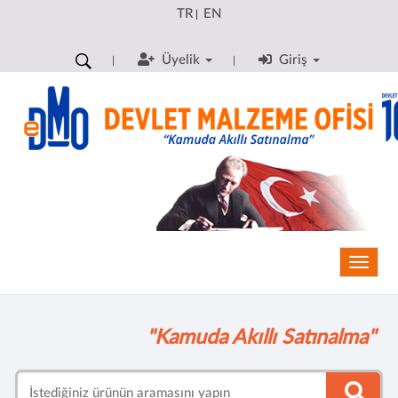
TR
EN
|
Üyelik
Giriş
Toggle
"Kamuda Akıllı Satınalma"