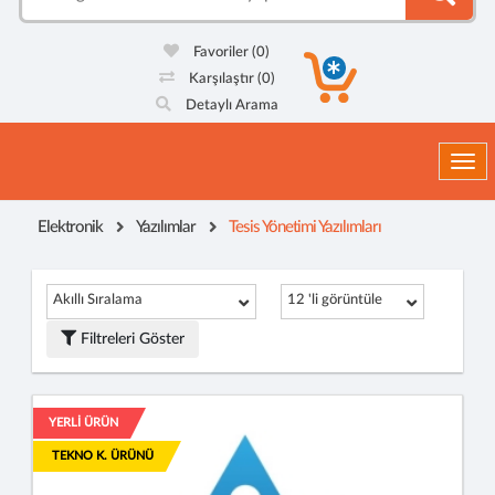
Favoriler
(0)
Karşılaştır
(0)
Detaylı Arama
Togg
Elektronik
Yazılımlar
Tesis Yönetimi Yazılımları
Akıllı Sıralama
12 'li görüntüle
Filtreleri Göster
YERLİ ÜRÜN
TEKNO K. ÜRÜNÜ