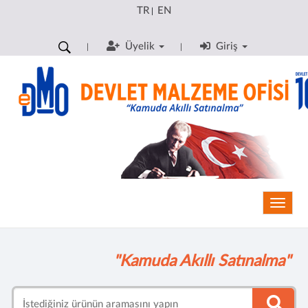
TR
EN
|
Üyelik
Giriş
Toggle
"Kamuda Akıllı Satınalma"