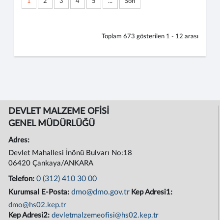
1
2
3
4
5
...
Son
Toplam
673
gösterilen
1 - 12
arası
DEVLET MALZEME OFİSİ
GENEL MÜDÜRLÜĞÜ
Adres:
Devlet Mahallesi İnönü Bulvarı No:18
06420 Çankaya/ANKARA
0 (312) 410 30 00
Telefon:
dmo@dmo.gov.tr
Kurumsal E-Posta:
Kep Adresi1:
dmo@hs02.kep.tr
Kep Adresi2:
devletmalzemeofisi@hs02.kep.tr