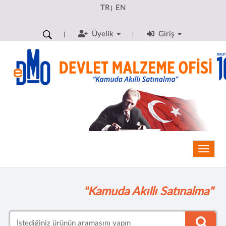
TR
EN
|
Üyelik
Giriş
Toggle
"Kamuda Akıllı Satınalma"