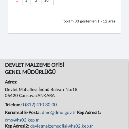
1
2
3
Son
Toplam
33
gösterilen
1 - 12
arası
DEVLET MALZEME OFİSİ
GENEL MÜDÜRLÜĞÜ
Adres:
Devlet Mahallesi İnönü Bulvarı No:18
06420 Çankaya/ANKARA
0 (312) 410 30 00
Telefon:
dmo@dmo.gov.tr
Kurumsal E-Posta:
Kep Adresi1:
dmo@hs02.kep.tr
Kep Adresi2:
devletmalzemeofisi@hs02.kep.tr