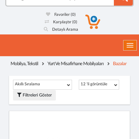
Favoriler
(0)
Karşılaştır
(0)
Detaylı Arama
Togg
Mobilya, Tekstil
Yurt Ve Misafirhane Mobilyaları
Bazalar
Akıllı Sıralama
12 'li görüntüle
Filtreleri Göster