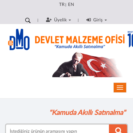
TR
EN
|
Üyelik
Giriş
Toggle
"Kamuda Akıllı Satınalma"