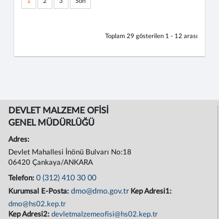
1
2
3
Son
Toplam
29
gösterilen
1 - 12
arası
DEVLET MALZEME OFİSİ
GENEL MÜDÜRLÜĞÜ
Adres:
Devlet Mahallesi İnönü Bulvarı No:18
06420 Çankaya/ANKARA
0 (312) 410 30 00
Telefon:
dmo@dmo.gov.tr
Kurumsal E-Posta:
Kep Adresi1:
dmo@hs02.kep.tr
Kep Adresi2:
devletmalzemeofisi@hs02.kep.tr