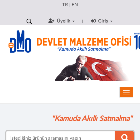
TR
EN
|
Üyelik
Giriş
Toggle
"Kamuda Akıllı Satınalma"