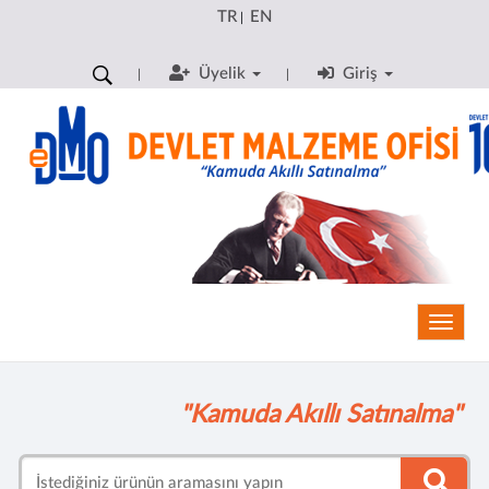
TR
EN
|
Üyelik
Giriş
Toggle
"Kamuda Akıllı Satınalma"