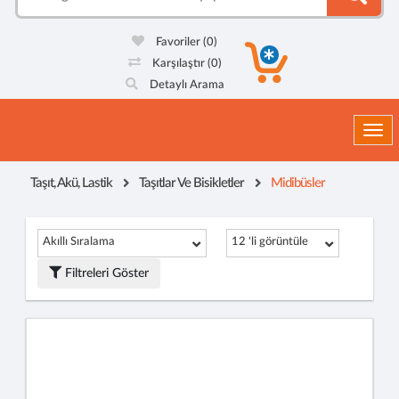
Favoriler
(0)
Karşılaştır
(0)
Detaylı Arama
Togg
Taşıt, Akü, Lastik
Taşıtlar Ve Bisikletler
Midibüsler
Akıllı Sıralama
12 'li görüntüle
Filtreleri Göster