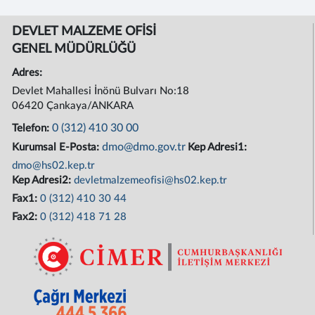
DEVLET MALZEME OFİSİ
GENEL MÜDÜRLÜĞÜ
Adres:
Devlet Mahallesi İnönü Bulvarı No:18
06420 Çankaya/ANKARA
0 (312) 410 30 00
Telefon:
dmo@dmo.gov.tr
Kurumsal E-Posta:
Kep Adresi1:
dmo@hs02.kep.tr
Kep Adresi2:
devletmalzemeofisi@hs02.kep.tr
Fax1:
0 (312) 410 30 44
Fax2:
0 (312) 418 71 28