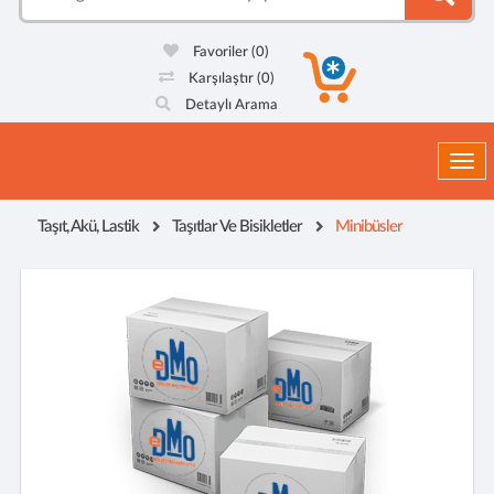
Favoriler
(0)
Karşılaştır
(0)
Detaylı Arama
Togg
Taşıt, Akü, Lastik
Taşıtlar Ve Bisikletler
Minibüsler