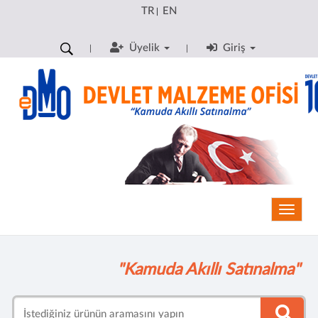
TR
EN
|
Üyelik
Giriş
Toggle
"Kamuda Akıllı Satınalma"