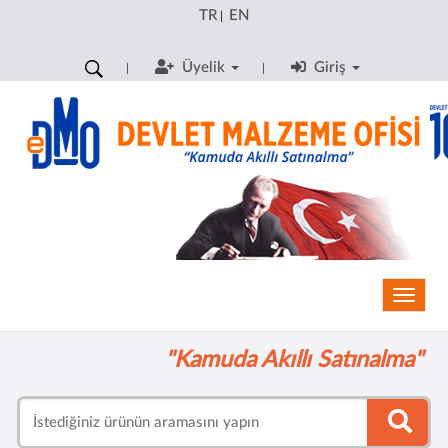
TR
EN
|
Üyelik
Giriş
Toggle
"Kamuda Akıllı Satınalma"