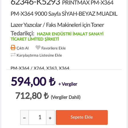
62346-K5293
PRINTMAX PM-X364
PM-X364 9000 Sayfa SİYAH-BEYAZ MUADIL
Lazer Yazıcılar / Faks Makineleri için Toner
Tedarikçi:
HAZAR ENDÜSTRİ İMALAT SANAYİ
TİCARET LİMİTED ŞİRKETİ
Çıktı Al
Favorilere Ekle
Karşılaştırma Listesine Ekle
PM-X364 / X264, X363, X364
594,00 ₺
+ Vergiler
712,80 ₺
(Vergiler Dahil)
Sepete Ekle
;