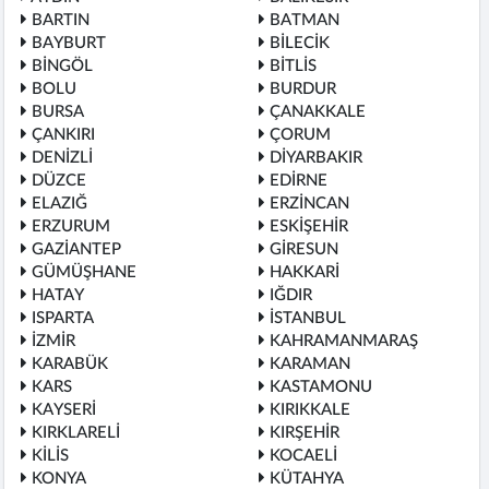
BARTIN
BATMAN
BAYBURT
BİLECİK
BİNGÖL
BİTLİS
BOLU
BURDUR
BURSA
ÇANAKKALE
ÇANKIRI
ÇORUM
DENİZLİ
DİYARBAKIR
DÜZCE
EDİRNE
ELAZIĞ
ERZİNCAN
ERZURUM
ESKİŞEHİR
GAZİANTEP
GİRESUN
GÜMÜŞHANE
HAKKARİ
HATAY
IĞDIR
ISPARTA
İSTANBUL
İZMİR
KAHRAMANMARAŞ
KARABÜK
KARAMAN
KARS
KASTAMONU
KAYSERİ
KIRIKKALE
KIRKLARELİ
KIRŞEHİR
KİLİS
KOCAELİ
KONYA
KÜTAHYA