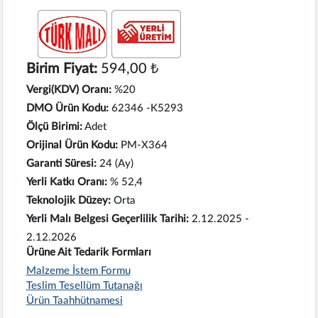
Birim Fiyat:
594,00 ₺
Vergi(KDV) Oranı:
%20
DMO Ürün Kodu:
62346 -K5293
Ölçü Birimi:
Adet
Orijinal Ürün Kodu:
PM-X364
Garanti Süresi:
24 (Ay)
Yerli Katkı Oranı:
% 52,4
Teknolojik Düzey:
Orta
Yerli Malı Belgesi Geçerlilik Tarihi:
2.12.2025 -
2.12.2026
Ürüne Ait Tedarik Formları
Malzeme İstem Formu
Teslim Tesellüm Tutanağı
Ürün Taahhütnamesi