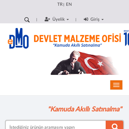
TR
EN
|
Üyelik
Giriş
Toggle
"Kamuda Akıllı Satınalma"