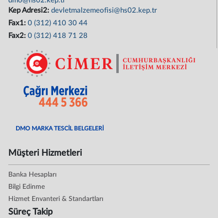
dmo@hs02.kep.tr
Kep Adresi2:
devletmalzemeofisi@hs02.kep.tr
Fax1:
0 (312) 410 30 44
Fax2:
0 (312) 418 71 28
DMO MARKA TESCİL BELGELERİ
Müşteri Hizmetleri
Banka Hesapları
Bilgi Edinme
Hizmet Envanteri & Standartları
Süreç Takip