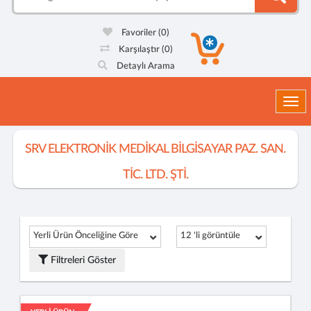
Favoriler
(0)
Karşılaştır
(0)
Detaylı Arama
Togg
SRV ELEKTRONİK MEDİKAL BİLGİSAYAR PAZ. SAN.
TİC. LTD. ŞTİ.
Yerli Ürün Önceliğine Göre
12 'li görüntüle
Filtreleri Göster