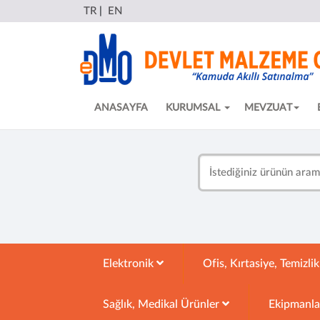
TR
|
EN
ANASAYFA
KURUMSAL
MEVZUAT
Elektronik
Ofis, Kırtasiye, Temizli
Sağlık, Medikal Ürünler
Ekipmanl