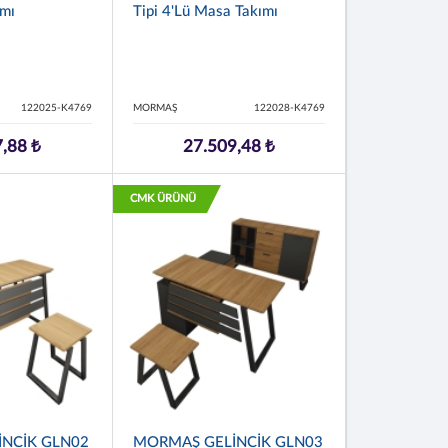
ımı
Tipi 4'lü Masa Takımı
122025-K4769
MORMAŞ
122028-K4769
,88 ₺
27.509,48 ₺
CMK ÜRÜNÜ
NCİK GLN02
MORMAŞ GELİNCİK GLN03