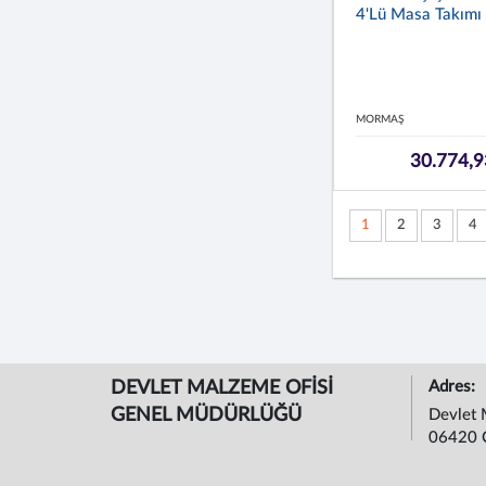
4'lü Masa Takımı
MORMAŞ
30.774,9
1
2
3
4
DEVLET MALZEME OFİSİ
Adres:
GENEL MÜDÜRLÜĞÜ
Devlet 
06420 