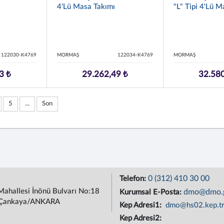
4'lü Masa Takımı
"L" Tipi 4'lü M
122030-K4769
MORMAŞ
122034-K4769
MORMAŞ
3 ₺
29.262,49 ₺
32.580
5
...
Son
0 (312) 410 30 00
Telefon:
Mahallesi İnönü Bulvarı No:18
dmo@dmo.g
Kurumsal E-Posta:
Çankaya/ANKARA
Kep Adresi1:
dmo@hs02.kep.t
Kep Adresi2: