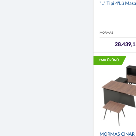
"L" Tipi 4'lü Mas
MORMAŞ
28.439,1
CMK ÜRÜNÜ
MORMAŞ ÇINAR