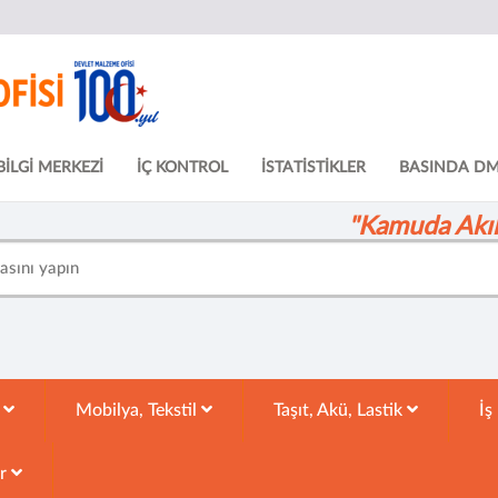
BİLGİ MERKEZİ
İÇ KONTROL
İSTATİSTİKLER
BASINDA D
"Kamuda Akıll
k
Mobilya, Tekstil
Taşıt, Akü, Lastik
İş
ar