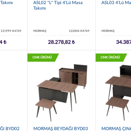
Takımı
ASL02 "L" Tipi 4'lü Masa
ASL03 4'lü Ma
Takımı
121999-K4769
MORMAŞ
122004-K4769
MORMAŞ
4 ₺
28.278,82 ₺
34.387
CMK ÜRÜNÜ
CMK ÜRÜNÜ
ĞI BYD02
MORMAŞ BEYDAĞI BYD03
MORMAŞ ÇIN