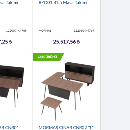
sa Takımı
BYD01 4'lü Masa Takımı
122007-K4769
MORMAŞ
122010-K4769
,25 ₺
25.517,56 ₺
CMK ÜRÜNÜ
AR CNR01
MORMAŞ ÇINAR CNR02 "L"