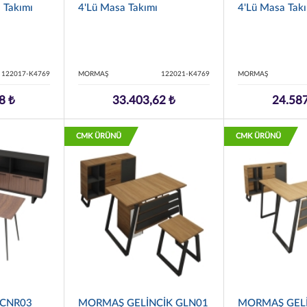
a Takımı
4'lü Masa Takımı
4'lü Masa Tak
122017-K4769
MORMAŞ
122021-K4769
MORMAŞ
8 ₺
33.403,62 ₺
24.587
CMK ÜRÜNÜ
CMK ÜRÜNÜ
 CNR03
MORMAŞ GELİNCİK GLN01
MORMAŞ GELİ