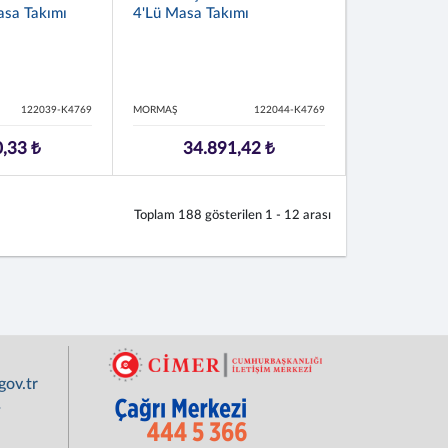
asa Takımı
4'lü Masa Takımı
122039-K4769
MORMAŞ
122044-K4769
,33 ₺
34.891,42 ₺
Toplam
188
gösterilen
1 - 12
arası
ov.tr
r