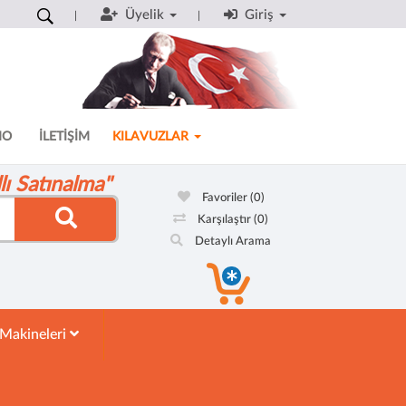
Üyelik
Giriş
MO
İLETİŞİM
KILAVUZLAR
ı Satınalma"
Favoriler
(0)
Karşılaştır
(0)
Detaylı Arama
 Makineleri