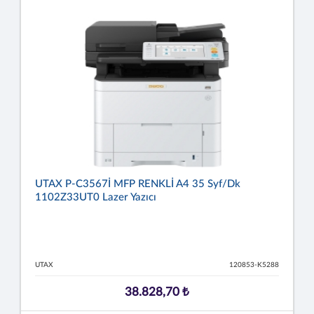
UTAX P-C3567İ MFP RENKLİ A4 35 Syf/dk
1102Z33UT0 Lazer Yazıcı
UTAX
120853-K5288
38.828,70 ₺