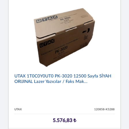
UTAX 1T0C0Y0UT0 PK-3020 12500 Sayfa SİYAH
ORIJINAL Lazer Yazıcılar / Faks Mak...
UTAX
120858-K5288
5.576,83 ₺