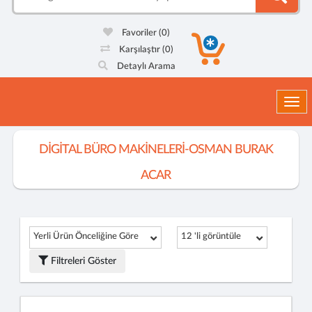
Favoriler
(0)
Karşılaştır
(0)
Detaylı Arama
Togg
DİGİTAL BÜRO MAKİNELERİ-OSMAN BURAK
ACAR
Yerli Ürün Önceliğine Göre
12 'li görüntüle
Filtreleri Göster