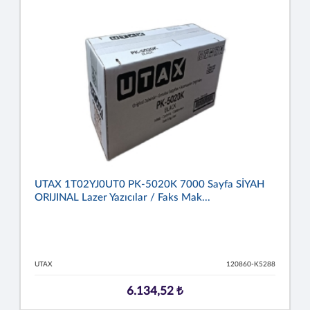
UTAX 1T02YJ0UT0 PK-5020K 7000 Sayfa SİYAH
ORIJINAL Lazer Yazıcılar / Faks Mak...
UTAX
120860-K5288
6.134,52 ₺