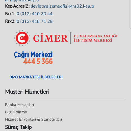
dmo@hs02.kep.tr
Kep Adresi2:
devletmalzemeofisi@hs02.kep.tr
Fax1:
0 (312) 410 30 44
Fax2:
0 (312) 418 71 28
DMO MARKA TESCİL BELGELERİ
Müşteri Hizmetleri
Banka Hesapları
Bilgi Edinme
Hizmet Envanteri & Standartları
Süreç Takip