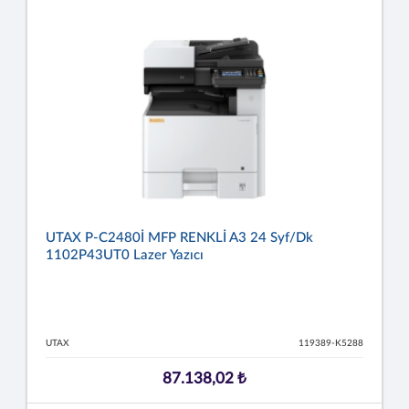
UTAX P-C2480İ MFP RENKLİ A3 24 Syf/dk
1102P43UT0 Lazer Yazıcı
UTAX
119389-K5288
87.138,02 ₺