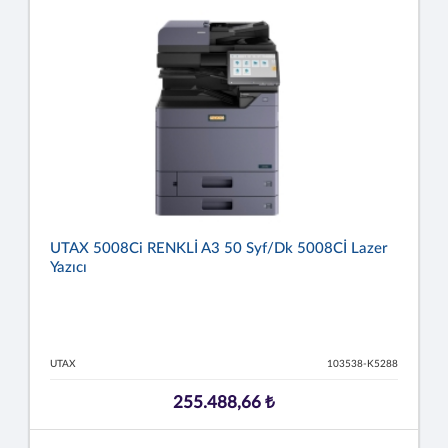
UTAX 5008Ci RENKLİ A3 50 Syf/dk 5008Cİ Lazer
Yazıcı
UTAX
103538-K5288
255.488,66 ₺