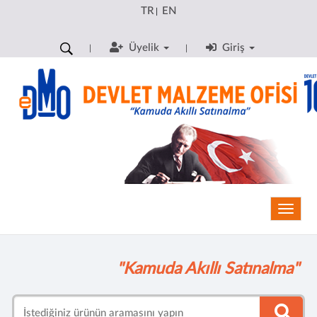
TR
EN
|
Üyelik
Giriş
Toggle
"Kamuda Akıllı Satınalma"