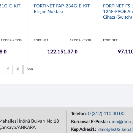
31G-E-KIT
FORTINET FAP-234G-E-KIT
FORTINET FS-
Erişim Noktası
124F-FPOE An
Cihazı (Switch)
123382-K5938
FORTINET
123394-K5938
FORTINET
8 ₺
122.151,37 ₺
97.110
5
6
Son
0 (312) 410 30 00
Telefon:
Mahallesi İnönü Bulvarı No:18
dmo@dmo.g
Kurumsal E-Posta:
Çankaya/ANKARA
Kep Adresi1:
dmo@hs02.kep.t