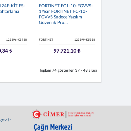
124F-KİT FS-
FORTINET FC1-10-FGVVS-
ahtarlama
1Year FORTINET FC-10-
FGVVS Sadece Yazılım
Güvenlik Pro...
123396-K5938
FORTINET
123399-K5938
,34 ₺
97.721,10 ₺
Toplam
74
gösterilen
37 - 48
arası
ov.tr
r