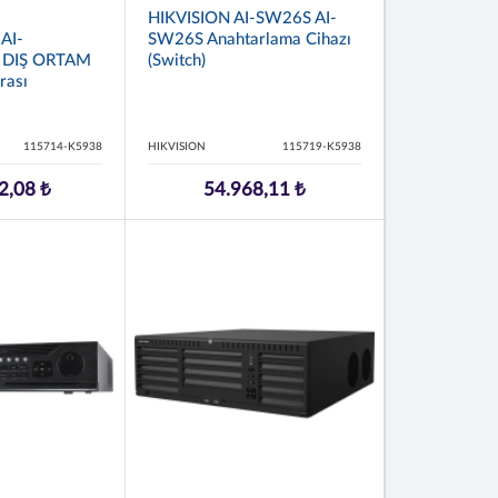
HIKVISION AI-SW26S AI-
AI-
SW26S Anahtarlama Cihazı
 DIŞ ORTAM
(Switch)
rası
115714-K5938
HIKVISION
115719-K5938
2,08 ₺
54.968,11 ₺