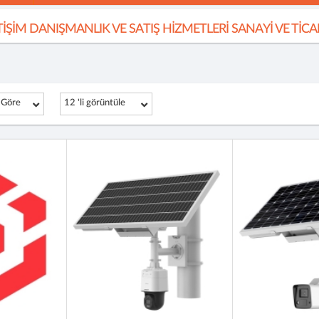
TİŞİM DANIŞMANLIK VE SATIŞ HİZMETLERİ SANAYİ VE TİC
 Göre
12 'li görüntüle