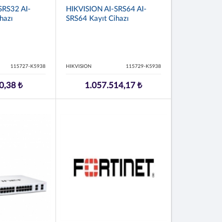
SRS32 AI-
HIKVISION AI-SRS64 AI-
hazı
SRS64 Kayıt Cihazı
115727-K5938
HIKVISION
115729-K5938
0,38 ₺
1.057.514,17 ₺