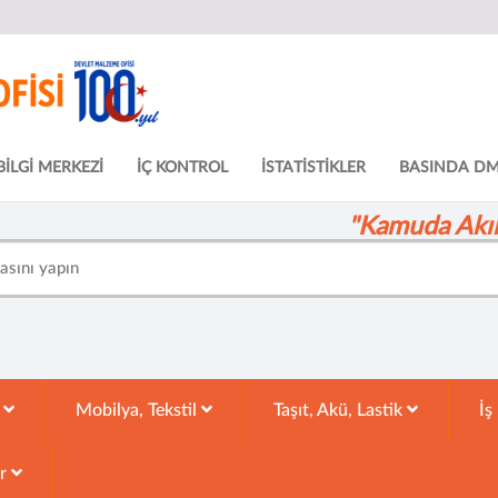
BİLGİ MERKEZİ
İÇ KONTROL
İSTATİSTİKLER
BASINDA D
"Kamuda Akıll
k
Mobilya, Tekstil
Taşıt, Akü, Lastik
İş
ar