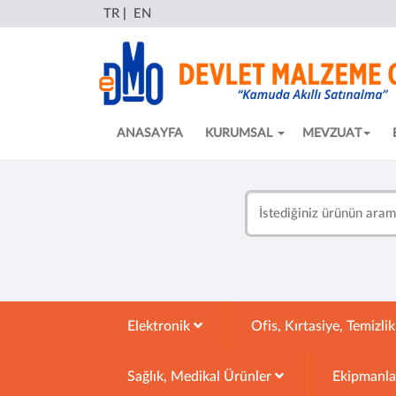
TR
|
EN
ANASAYFA
KURUMSAL
MEVZUAT
Elektronik
Ofis, Kırtasiye, Temizli
Sağlık, Medikal Ürünler
Ekipmanl