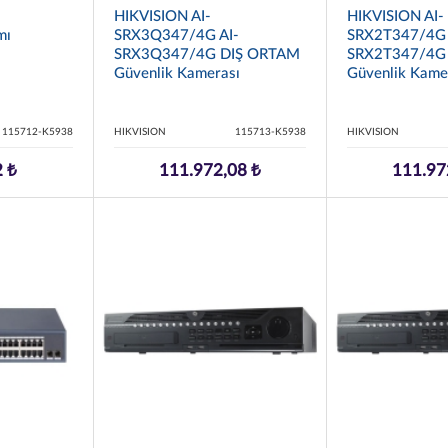
HIKVISION AI-
HIKVISION AI-
mı
SRX3Q347/4G AI-
SRX2T347/4G 
SRX3Q347/4G DIŞ ORTAM
SRX2T347/4G
Güvenlik Kamerası
Güvenlik Kame
115712-K5938
HIKVISION
115713-K5938
HIKVISION
2 ₺
111.972,08 ₺
111.97