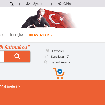
Üyelik
Giriş
MO
İLETİŞİM
KILAVUZLAR
ı Satınalma"
Favoriler
(0)
Karşılaştır
(0)
Detaylı Arama
 Makineleri