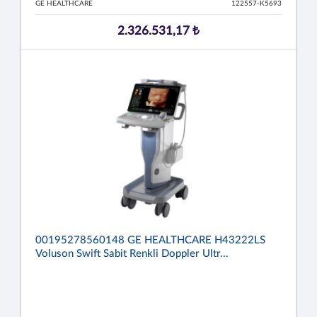
GE HEALTHCARE
122557-K5693
2.326.531,17 ₺
00195278560148 GE HEALTHCARE H43222LS
Voluson Swift Sabit Renkli Doppler Ultr...