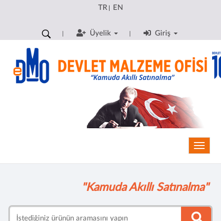
TR
EN
|
Üyelik
Giriş
Toggle
"Kamuda Akıllı Satınalma"