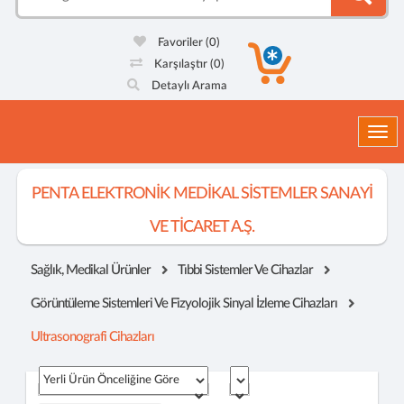
Favoriler
(0)
Karşılaştır
(0)
Detaylı Arama
Togg
PENTA ELEKTRONİK MEDİKAL SİSTEMLER SANAYİ
VE TİCARET A.Ş.
Sağlık, Medikal Ürünler
Tıbbi Sistemler Ve Cihazlar
Görüntüleme Sistemleri Ve Fizyolojik Sinyal İzleme Cihazları
Ultrasonografi Cihazları