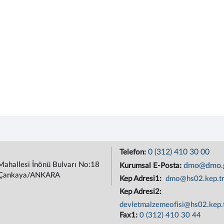
0 (312) 410 30 00
Telefon:
Mahallesi İnönü Bulvarı No:18
dmo@dmo.g
Kurumsal E-Posta:
Çankaya/ANKARA
Kep Adresi1:
dmo@hs02.kep.t
Kep Adresi2:
devletmalzemeofisi@hs02.kep.
Fax1:
0 (312) 410 30 44