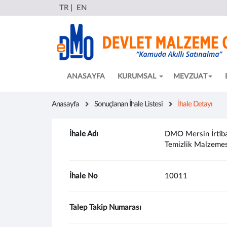
TR
|
EN
ANASAYFA
KURUMSAL
MEVZUAT
Anasayfa
Sonuçlanan İhale Listesi
İhale Detayı
İhale Adı
DMO Mersin İrtibat
Temizlik Malzemesi
İhale No
10011
Talep Takip Numarası