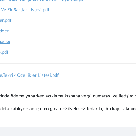
 Ve Ek Şartlar Listesi.pdf
er.pdf
docx
.xlsx
.pdf
Teknik Özellikler Listesi.pdf
rinde ödeme yaparken açıklama kısmına vergi numarası ve iletişim bi
defa katılıyorsanız; dmo.gov.tr ->üyelik -> tedarikçi ön kayıt alanın