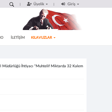
Üyelik
Giriş
MO
İLETİŞİM
KILAVUZLAR
İl Müdürlüğü İhtiyacı "Muhtelif Miktarda 32 Kalem