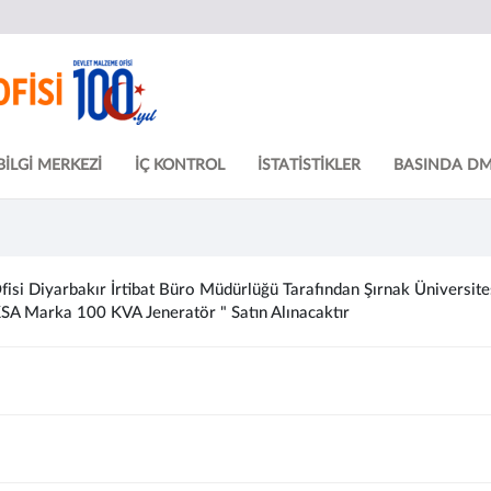
BİLGİ MERKEZİ
İÇ KONTROL
İSTATİSTİKLER
BASINDA D
si Diyarbakır İrtibat Büro Müdürlüğü Tarafından Şırnak Üniversitesi
KSA Marka 100 KVA Jeneratör " Satın Alınacaktır