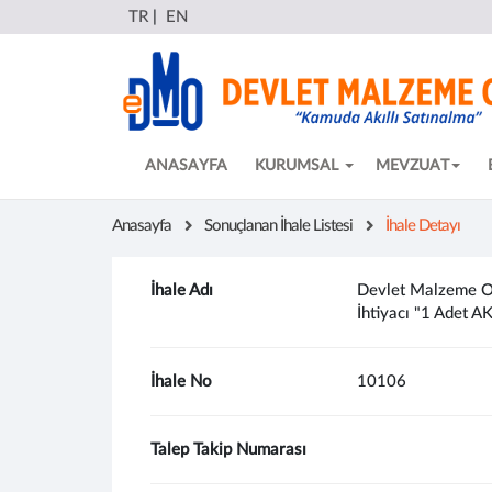
TR
|
EN
ANASAYFA
KURUMSAL
MEVZUAT
Anasayfa
Sonuçlanan İhale Listesi
İhale Detayı
İhale Adı
Devlet Malzeme Ofi
İhtiyacı "1 Adet A
İhale No
10106
Talep Takip Numarası