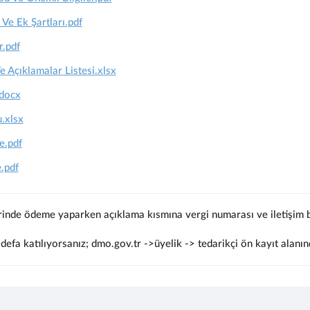
 Ve Ek Şartları.pdf
r.pdf
Açıklamalar Listesi.xlsx
docx
.xlsx
e.pdf
.pdf
rinde ödeme yaparken açıklama kısmına vergi numarası ve iletişim bi
defa katılıyorsanız; dmo.gov.tr ->üyelik -> tedarikçi ön kayıt alanın