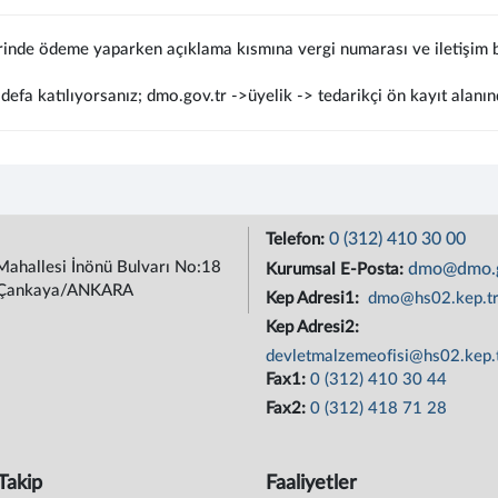
rinde ödeme yaparken açıklama kısmına vergi numarası ve iletişim bi
defa katılıyorsanız; dmo.gov.tr ->üyelik -> tedarikçi ön kayıt alanın
0 (312) 410 30 00
Telefon:
Mahallesi İnönü Bulvarı No:18
dmo@dmo.g
Kurumsal E-Posta:
Çankaya/ANKARA
Kep Adresi1:
dmo@hs02.kep.t
Kep Adresi2:
devletmalzemeofisi@hs02.kep.
Fax1:
0 (312) 410 30 44
Fax2:
0 (312) 418 71 28
Takip
Faaliyetler