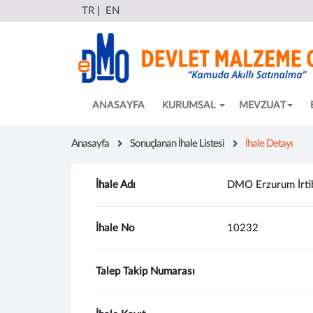
TR
|
EN
ANASAYFA
KURUMSAL
MEVZUAT
Anasayfa
Sonuçlanan İhale Listesi
İhale Detayı
İhale Adı
DMO Erzurum İrtiba
İhale No
10232
Talep Takip Numarası