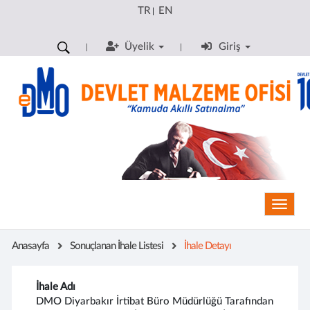
TR
EN
|
Üyelik
Giriş
Toggle
Anasayfa
Sonuçlanan İhale Listesi
İhale Detayı
İhale Adı
DMO Diyarbakır İrtibat Büro Müdürlüğü Tarafından