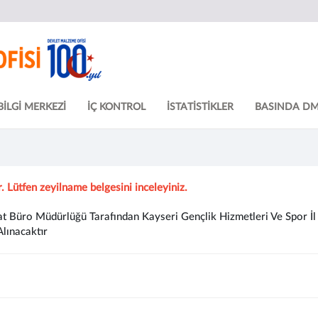
BİLGİ MERKEZİ
İÇ KONTROL
İSTATİSTİKLER
BASINDA D
r. Lütfen zeyilname belgesini inceleyiniz.
t Büro Müdürlüğü Tarafından Kayseri Gençlik Hizmetleri Ve Spor İ
lınacaktır