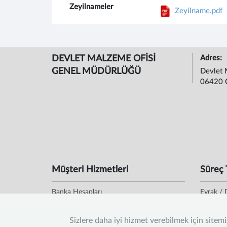
Zeyilnameler
Zeyilname.pdf
DEVLET MALZEME OFİSİ
Adres:
GENEL MÜDÜRLÜĞÜ
Devlet 
06420 
Müşteri Hizmetleri
Süreç 
Banka Hesapları
Evrak / 
Bilgi Edinme
Evrak D
Hizmet Envanteri & Standartları
Sizlere daha iyi hizmet verebilmek için sitem