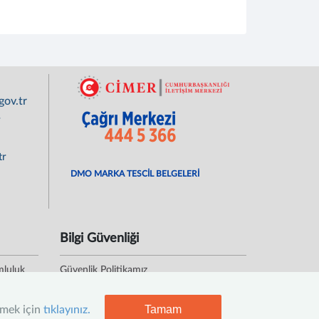
ov.tr
r
tr
DMO MARKA TESCİL BELGELERİ
Bilgi Güvenliği
mluluk
Güvenlik Politikamız
Kişisel Verileri Koruma Politikası
Tamam
nmek için
tıklayınız.