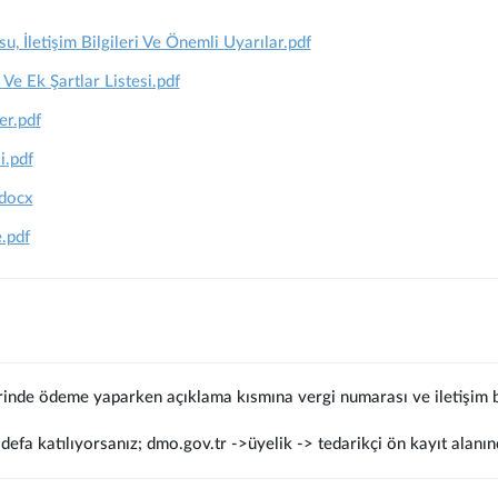
 İletişim Bilgileri Ve Önemli Uyarılar.pdf
 Ve Ek Şartlar Listesi.pdf
er.pdf
i.pdf
docx
.pdf
rinde ödeme yaparken açıklama kısmına vergi numarası ve iletişim bi
defa katılıyorsanız; dmo.gov.tr ->üyelik -> tedarikçi ön kayıt alanın