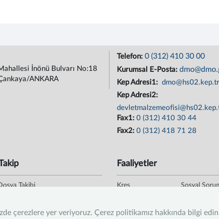
0 (312) 410 30 00
Telefon:
Mahallesi İnönü Bulvarı No:18
dmo@dmo.g
Kurumsal E-Posta:
Çankaya/ANKARA
Kep Adresi1:
dmo@hs02.kep.t
Kep Adresi2:
devletmalzemeofisi@hs02.kep.
Fax1:
0 (312) 410 30 44
Fax2:
0 (312) 418 71 28
Takip
Faaliyetler
Dosya Takibi
Kreş
Sosyal Soru
oğrulama
Kafeterya
Staj
izde çerezlere yer veriyoruz. Çerez politikamız hakkında bilgi edi