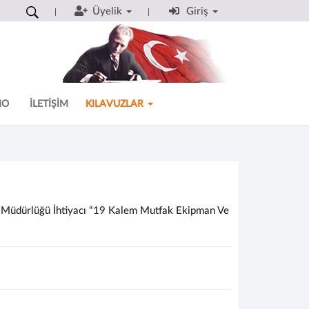
Üyelik
Giriş
MO
İLETİŞİM
KILAVUZLAR
l Müdürlüğü İhtiyacı “19 Kalem Mutfak Ekipman Ve