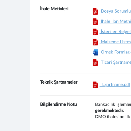
İhale Metinleri
Dosya Sorumlusu,
İhale İlan Metni
İstenilen Belgel
Malzeme Listes
Örnek Formlar.
Ticari Şartname
Teknik Şartnameler
T.Şartname.pdf
Bilgilendirme Notu
Bankacılık işlemle
gerekmektedir.
DMO ihalesine ilk 