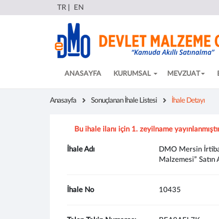
TR
|
EN
ANASAYFA
KURUMSAL
MEVZUAT
Anasayfa
Sonuçlanan İhale Listesi
İhale Detayı
Bu ihale ilanı için 1. zeyilname yayınlanmıştı
İhale Adı
DMO Mersin İrtiba
Malzemesi” Satın A
İhale No
10435