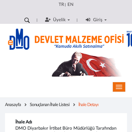
TR
EN
|
Üyelik
Giriş
Toggle
Anasayfa
Sonuçlanan İhale Listesi
İhale Detayı
İhale Adı
DMO Diyarbakır İrtibat Büro Müdürlüğü Tarafından