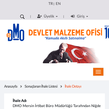
TR
EN
|
Üyelik
Giriş
Toggle
Anasayfa
Sonuçlanan İhale Listesi
İhale Detayı
İhale Adı
DMO Mersin İrtibat Büro Müdürlüğü Tarafından Niğde