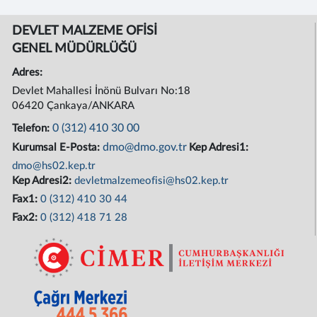
DEVLET MALZEME OFİSİ
GENEL MÜDÜRLÜĞÜ
Adres:
Devlet Mahallesi İnönü Bulvarı No:18
06420 Çankaya/ANKARA
0 (312) 410 30 00
Telefon:
dmo@dmo.gov.tr
Kurumsal E-Posta:
Kep Adresi1:
dmo@hs02.kep.tr
Kep Adresi2:
devletmalzemeofisi@hs02.kep.tr
Fax1:
0 (312) 410 30 44
Fax2:
0 (312) 418 71 28