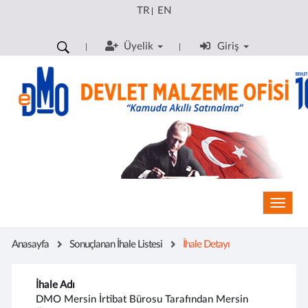
TR
EN
|
Üyelik
Giriş
Toggle
Anasayfa
Sonuçlanan İhale Listesi
İhale Detayı
İhale Adı
DMO Mersin İrtibat Bürosu Tarafından Mersin