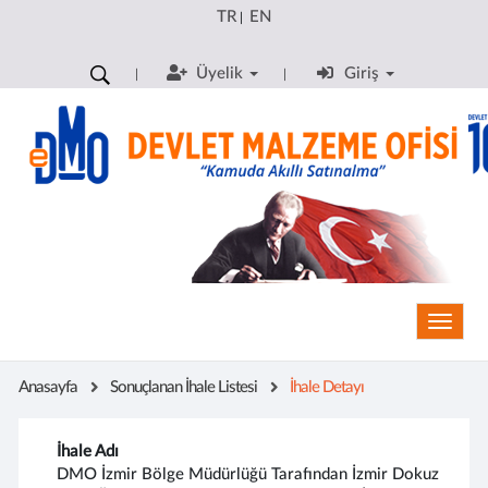
TR
EN
|
Üyelik
Giriş
Toggle
Anasayfa
Sonuçlanan İhale Listesi
İhale Detayı
İhale Adı
DMO İzmir Bölge Müdürlüğü Tarafından İzmir Dokuz