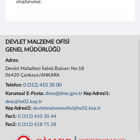
oluşturunuz.
DEVLET MALZEME OFİSİ
GENEL MÜDÜRLÜĞÜ
Adres:
Devlet Mahallesi İnönü Bulvarı No:18
06420 Çankaya/ANKARA
0 (312) 410 30 00
Telefon:
dmo@dmo.gov.tr
Kurumsal E-Posta:
Kep Adresi1:
dmo@hs02.kep.tr
Kep Adresi2:
devletmalzemeofisi@hs02.kep.tr
Fax1:
0 (312) 410 30 44
Fax2:
0 (312) 418 71 28